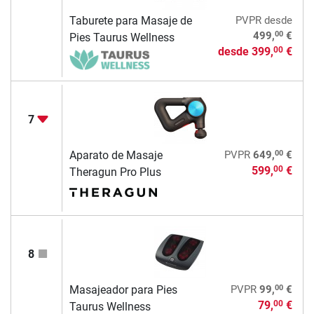
Taburete para Masaje de
PVPR
desde
00
499,
€
Pies Taurus Wellness
desde
399,
€
00
7
00
Aparato de Masaje
PVPR
649,
€
599,
€
00
Theragun Pro Plus
8
00
Masajeador para Pies
PVPR
99,
€
79,
€
00
Taurus Wellness