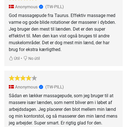
Anonymous
(TW-PILL)
God massagepude fra Taurus. Effektiv massage med
varme og gode blide rotationer der masserer i dybden.
Jeg bruger den mest til lænden. Det er den super
effektivt til. Men den kan vist også bruges til andre
muskelområder. Det er dog mest min lænd, der har
brug for ekstra kærligthed.
•
Útil
No útil
Anonymous
(TW-PILL)
Sådan en lækker massagepude, som jeg bruger til at
massere især lænden, som nemt bliver øm i løbet af
arbejdsdagen. Jeg placerer den blot mellem min lænd
og min kontorstol, og så masserer den min lænd mens
jeg arbejder. Super smart. Er rigtig glad for den.