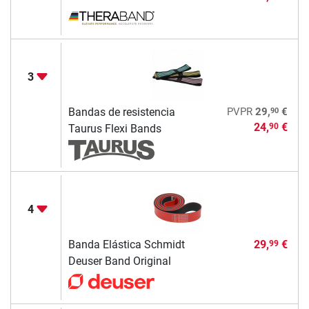
3
90
Bandas de resistencia
PVPR
29,
€
24,
€
90
Taurus Flexi Bands
4
Banda Elástica Schmidt
29,
€
99
Deuser Band Original