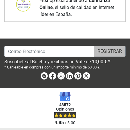
Fitshop está adherido a
Confianza
Online
, el sello de calidad en Internet
líder en España.
Correo Electrónico
Suscríbete al Boletín y recibirás un Vale de 10,00 € *
* Canjeable en compras con un importe mínimo de 50,00 €
Blog
Facebook
Instagram
Linkedin
Pinterest
X
43572
Opiniones
4.85
/ 5.00