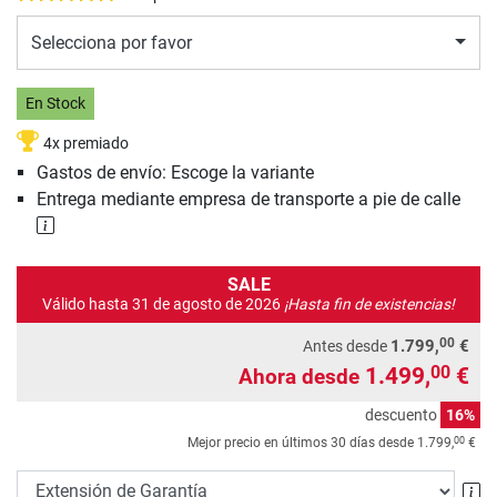
Selecciona por favor
En Stock
4x premiado
Gastos de envío: Escoge la variante
Entrega mediante empresa de transporte a pie de calle
SALE
Válido hasta 31 de agosto de 2026
¡Hasta fin de existencias!
00
1.799,
€
Antes desde
1.499,
€
00
Ahora desde
descuento
16%
00
Mejor precio en últimos 30 días desde
1.799,
€
Ex