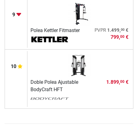
9
00
Polea Kettler Fitmaster
PVPR
1.499,
€
799,
€
00
10
Doble Polea Ajustable
1.899,
€
00
BodyCraft HFT