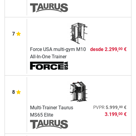
7
Force USA multi-gym M10
desde
2.299,
€
00
All-In-One Trainer
8
00
Multi-Trainer Taurus
PVPR
5.999,
€
3.199,
€
00
MS65 Elite