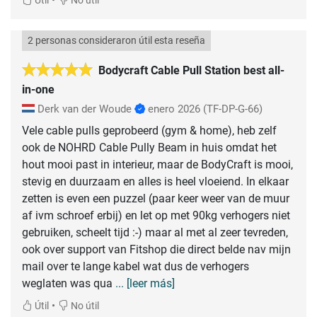
Útil
No útil
2 personas consideraron útil esta reseña
Bodycraft Cable Pull Station best all-
in-one
Derk van der Woude
enero 2026
(TF-DP-G-66)
Vele cable pulls geprobeerd (gym & home), heb zelf
ook de NOHRD Cable Pully Beam in huis omdat het
hout mooi past in interieur, maar de BodyCraft is mooi,
stevig en duurzaam en alles is heel vloeiend. In elkaar
zetten is even een puzzel (paar keer weer van de muur
af ivm schroef erbij) en let op met 90kg verhogers niet
gebruiken, scheelt tijd :-) maar al met al zeer tevreden,
ook over support van Fitshop die direct belde nav mijn
mail over te lange kabel wat dus de verhogers
weglaten was qua
... [leer más]
•
Útil
No útil