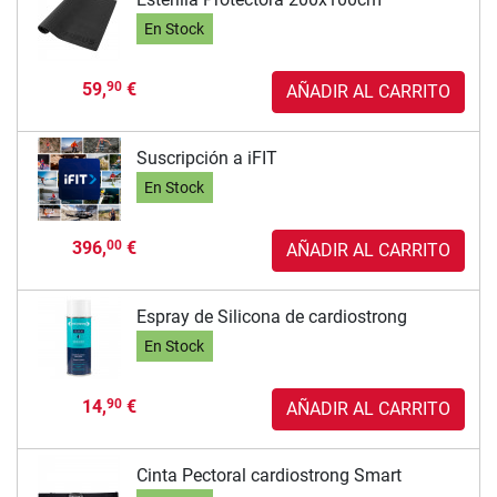
En Stock
59,
€
90
AÑADIR AL CARRITO
Suscripción a iFIT
En Stock
396,
€
00
AÑADIR AL CARRITO
Espray de Silicona de cardiostrong
En Stock
14,
€
90
AÑADIR AL CARRITO
Cinta Pectoral cardiostrong Smart