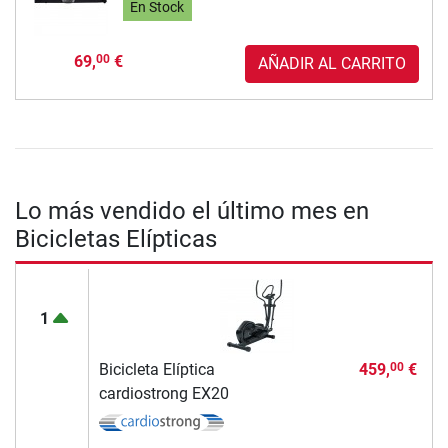
En Stock
69,
€
00
AÑADIR AL CARRITO
Lo más vendido el último mes en
Bicicletas Elípticas
1
Bicicleta Elíptica
459,
€
00
cardiostrong EX20