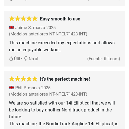
Easy smooth to use
Jaime S.
marzo 2025
(Modelos anteriores NT-NTEL71423-INT)
This machine exceeded my expectations and allows
me an enjoyable workout.
•
(Fuente: ifit.com)
Útil
No útil
It’s the perfect machine!
Phil P.
marzo 2025
(Modelos anteriores NT-NTEL71423-INT)
We are so satisfied with our 14i Elliptical that we will
be looking to buy another Norditrack product in the
future.
This machine, the NordicTrack Airglide 14i Elliptical, is