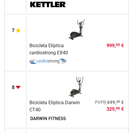
7
Bicicleta Elíptica
999,
€
00
cardiostrong EX40
8
00
Bicicleta Elíptica Darwin
PVPR
699,
€
329,
€
00
CT40