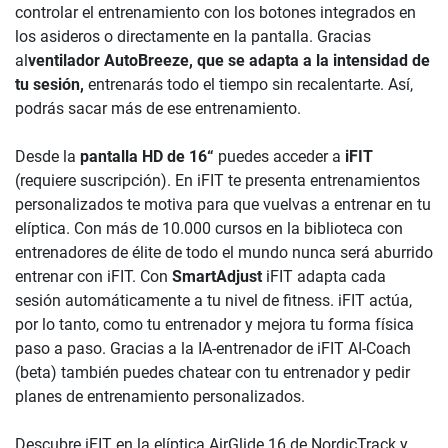
controlar el entrenamiento con los botones integrados en
los asideros o directamente en la pantalla. Gracias
al
ventilador AutoBreeze, que se adapta a la intensidad de
tu sesión,
entrenarás todo el tiempo sin recalentarte. Así,
podrás sacar más de ese entrenamiento.
Desde la
pantalla HD de 16“
puedes acceder a
iFIT
(requiere suscripción). En iFIT te presenta entrenamientos
personalizados te motiva para que vuelvas a entrenar en tu
elíptica. Con más de 10.000 cursos en la biblioteca con
entrenadores de élite de todo el mundo nunca será aburrido
entrenar con iFIT. Con
SmartAdjust
iFIT adapta cada
sesión automáticamente a tu nivel de fitness. iFIT actúa,
por lo tanto, como tu entrenador y mejora tu forma física
paso a paso. Gracias a la IA-entrenador de iFIT AI-Coach
(beta) también puedes chatear con tu entrenador y pedir
planes de entrenamiento personalizados.
Descubre iFIT en la elíptica AirGlide 16 de NordicTrack y