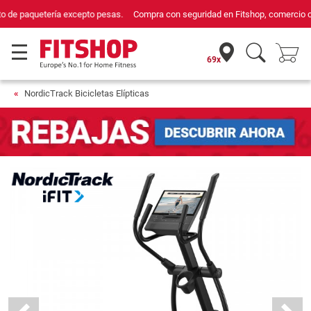
Compra con seguridad en Fitshop, comercio con sello de Confianza Online.
69x
NordicTrack Bicicletas Elípticas