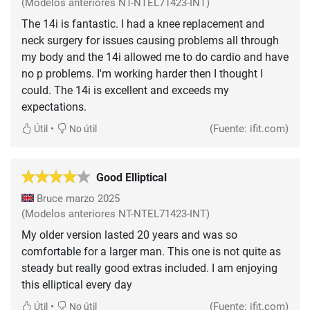
(Modelos anteriores NT-NTEL71423-INT)
The 14i is fantastic. I had a knee replacement and
neck surgery for issues causing problems all through
my body and the 14i allowed me to do cardio and have
no p problems. I'm working harder then I thought I
could. The 14i is excellent and exceeds my
expectations.
•
(Fuente: ifit.com)
Útil
No útil
Good Elliptical
Bruce
marzo 2025
(Modelos anteriores NT-NTEL71423-INT)
My older version lasted 20 years and was so
comfortable for a larger man. This one is not quite as
steady but really good extras included. I am enjoying
this elliptical every day
•
(Fuente: ifit.com)
Útil
No útil