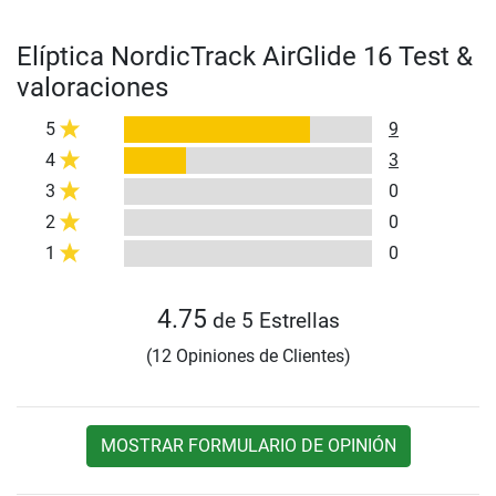
Elíptica NordicTrack AirGlide 16 Test &
valoraciones
5
9
4
3
3
0
2
0
1
0
4.75
de 5 Estrellas
(12 Opiniones de Clientes)
MOSTRAR FORMULARIO DE OPINIÓN