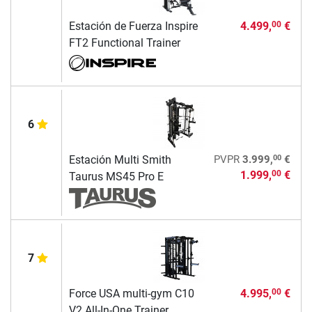
Estación de Fuerza Inspire
4.499,
€
00
FT2 Functional Trainer
6
00
Estación Multi Smith
PVPR
3.999,
€
1.999,
€
00
Taurus MS45 Pro E
7
Force USA multi-gym C10
4.995,
€
00
V2 All-In-One Trainer