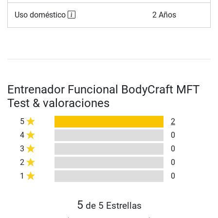
Uso doméstico
2 Años
Entrenador Funcional BodyCraft MFT
Test & valoraciones
5
2
4
0
3
0
2
0
1
0
5
de 5 Estrellas