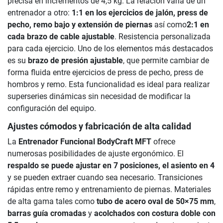
precisa en incrementos de 4,5 kg. La relación varía de un
entrenador a otro:
1:1 en los ejercicios de jalón, press de
pecho, remo bajo y extensión de piernas
así como
2:1 en
cada brazo de cable ajustable
. Resistencia personalizada
para cada ejercicio. Uno de los elementos más destacados
es su
brazo de presión ajustable
, que permite cambiar de
forma fluida entre ejercicios de press de pecho, press de
hombros y remo. Esta funcionalidad es ideal para realizar
superseries dinámicas sin necesidad de modificar la
configuración del equipo.
Ajustes cómodos y fabricación de alta calidad
La
Entrenador Funcional BodyCraft MFT
ofrece
numerosas posibilidades de ajuste ergonómico. El
respaldo se puede ajustar en 7 posiciones, el asiento en 4
y se pueden extraer cuando sea necesario. Transiciones
rápidas entre remo y entrenamiento de piernas. Materiales
de alta gama tales como
tubo de acero oval de 50×75 mm
,
barras guía cromadas
y
acolchados con costura doble con