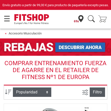
Envío gratuito a partir de
99,00 €
para producto de paquetería excepto pesas.
69x
Accesorio Musculación
COMPRAR ENTRENAMIENTO FUERZA
DE AGARRE EN EL RETAILER DE
FITNESS Nº1 DE EUROPA
Busqueda a
Ordenar por
Filtro