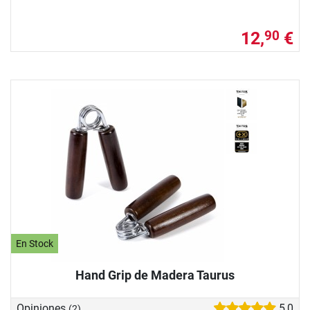
12,
€
90
En Stock
Hand Grip de Madera Taurus
Opiniones
5,0
(2)