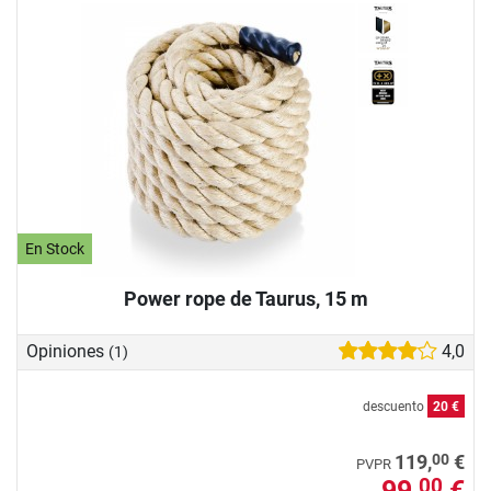
En Stock
Power rope de Taurus, 15 m
Opiniones
4,0
(1)
descuento
20 €
00
119,
€
PVPR
99,
€
00