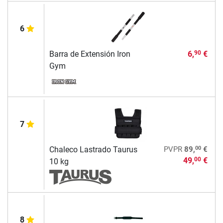
6
Barra de Extensión Iron
6,
€
90
Gym
7
00
Chaleco Lastrado Taurus
PVPR
89,
€
49,
€
00
10 kg
8