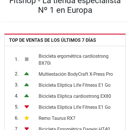
Fitshop - La tienda especialista
Nº 1 en Europa
TOP DE VENTAS DE LOS ÚLTIMOS 7 DÍAS
Bicicleta ergométrica cardiostrong
1.
BX70i
2.
Multiestación BodyCraft X-Press Pro
3.
Bicicleta Elíptica Life Fitness E1 Go
4.
Bicicleta Elíptica cardiostrong EX80
5.
Bicicleta Elíptica Life Fitness E1 Go
6.
Remo Taurus RX7
7.
Bicicleta Ergométrica Darwin HT40