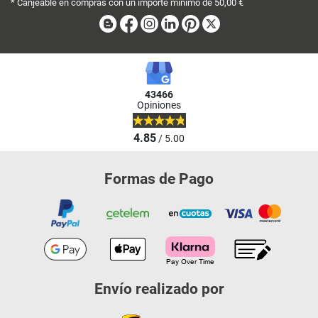
* Canjeable en compras con un importe mínimo de 50,00 €
Blog
Facebook
Instagram
Linkedin
Pinterest
X
43466
Opiniones
4.85
/ 5.00
Formas de Pago
Envío realizado por