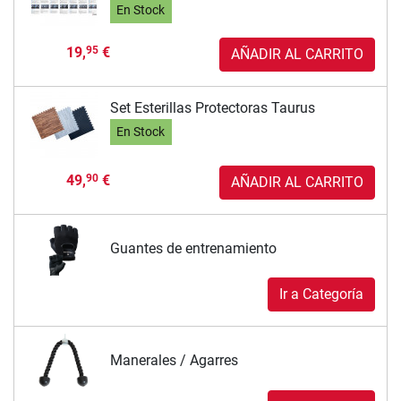
En Stock
19,
€
95
AÑADIR AL CARRITO
Set Esterillas Protectoras Taurus
En Stock
49,
€
90
AÑADIR AL CARRITO
Guantes de entrenamiento
Ir a Categoría
Manerales / Agarres