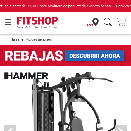
Compra con seguridad en Fitshop, comercio con sello de Confianza Online.
69x
Hammer Multiestaciones