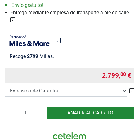
¡Envío gratuito!
Entrega mediante empresa de transporte a pie de calle
Recoge
2799
Millas.
2.799,
€
00
Ex
Cantidad
AÑADIR AL CARRITO