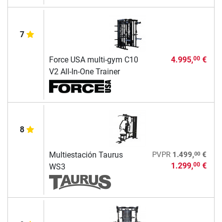
7
Force USA multi-gym C10
4.995,
€
00
V2 All-In-One Trainer
8
00
Multiestación Taurus
PVPR
1.499,
€
1.299,
€
00
WS3