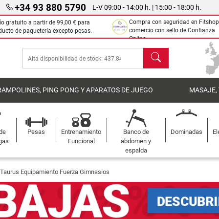
+34 93 880 5790
L-V 09:00 - 14:00 h. | 15:00 - 18:00 h.
Compra con seguridad en Fitshop
ío gratuito a partir de
99,00 €
para
comercio con sello de Confianza
ducto de paquetería excepto pesas.
Online.
Buscar
RAMPOLINES, PING PONG Y APARATOS DE JUEGO
MASAJE,
 de
Pesas
Entrenamiento
Banco de
Dominadas
El
gas
Funcional
abdomen y
espalda
Taurus Equipamiento Fuerza Gimnasios