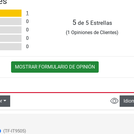
es
1
0
5
de 5 Estrellas
0
(1 Opiniones de Clientes)
0
0
MOSTRAR FORMULARIO DE OPINIÓN
r
Idio
(TF-IT9505)