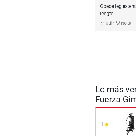
Goede leg extenti
lengte.
•
Útil
No útil
Lo más ven
Fuerza Gi
1