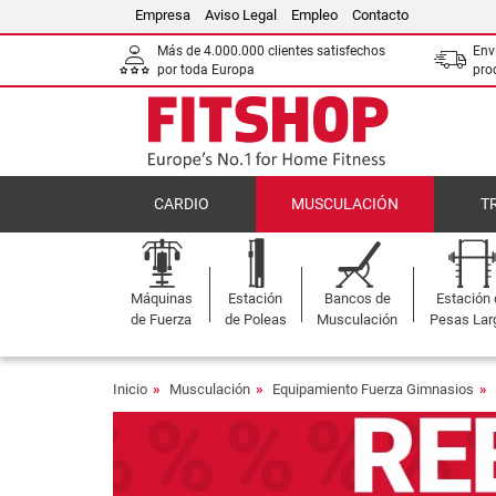
Empresa
Aviso Legal
Empleo
Contacto
Más de 4.000.000 clientes satisfechos
Env
por toda Europa
pro
CARDIO
MUSCULACIÓN
T
Máquinas
Estación
Bancos de
Estación
de Fuerza
de Poleas
Musculación
Pesas Lar
Inicio
Musculación
Equipamiento Fuerza Gimnasios