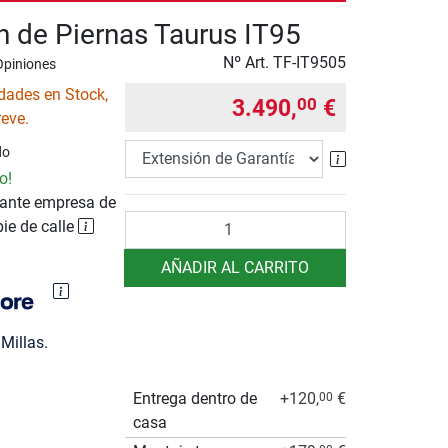
n de Piernas Taurus IT95
Nº Art.
TF-IT9505
Opiniones
dades en Stock,
3.490,
€
00
reve.
do
Extensión de 
o!
ante empresa de
Cantidad
pie de calle
AÑADIR AL CARRITO
Millas.
Entrega dentro de
+120,
€
00
casa