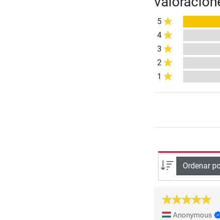
valoracion
5
4
3
2
1
Ordenar po
Anonymous