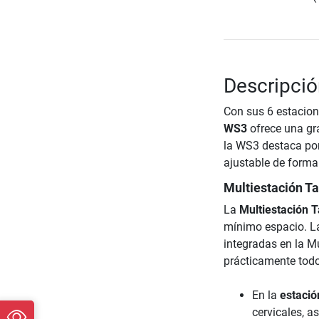
Descripció
Con sus 6 estacion
WS3
ofrece una gr
la WS3 destaca por
ajustable de forma 
Multiestación T
La
Multiestación 
mínimo espacio. La
integradas en la M
prácticamente todo
En la
estació
cervicales, a