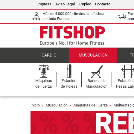
Empresa
Aviso Legal
Empleo
Contacto
Más de 4.000.000 clientes satisfechos
Env
por toda Europa
pro
CARDIO
MUSCULACIÓN
T
Máquinas
Estación
Bancos de
Estación
de Fuerza
de Poleas
Musculación
Pesas Lar
Inicio
Musculación
Máquinas de Fuerza
Multiestaci