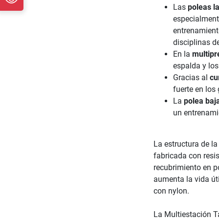
Las
poleas l
especialmente
entrenamiento
disciplinas d
En la
multipr
espalda y lo
Gracias al
cu
fuerte en los
La
polea baj
un entrenamie
La estructura de l
fabricada con resi
recubrimiento en p
aumenta la vida út
con nylon.
La Multiestación T