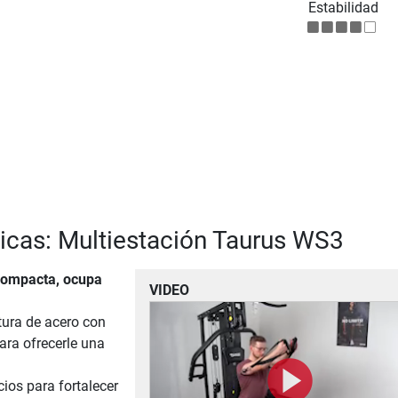
Estabilidad
ticas: Multiestación Taurus WS3
compacta, ocupa
VIDEO
tura de acero con
ara ofrecerle una
cios para fortalecer