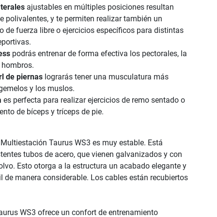
aterales
ajustables en múltiples posiciones resultan
 polivalentes, y te permiten realizar también un
 de fuerza libre o ejercicios específicos para distintas
eportivas.
ess
podrás entrenar de forma efectiva los pectorales, la
s hombros.
rl de piernas
lograrás tener una musculatura más
 gemelos y los muslos.
a
es perfecta para realizar ejercicios de remo sentado o
nto de bíceps y tríceps de pie.
a Multiestación Taurus WS3 es muy estable. Está
stentes tubos de acero, que vienen galvanizados y con
olvo. Esto otorga a la estructura un acabado elegante y
il de manera considerable. Los cables están recubiertos
aurus WS3 ofrece un confort de entrenamiento