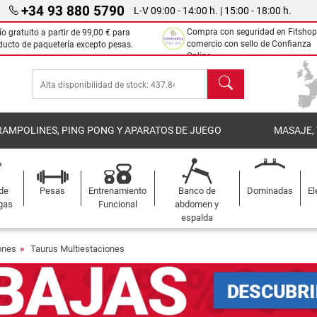
+34 93 880 5790
L-V 09:00 - 14:00 h. | 15:00 - 18:00 h.
Compra con seguridad en Fitshop
ío gratuito a partir de
99,00 €
para
comercio con sello de Confianza
ducto de paquetería excepto pesas.
Online.
Buscar
RAMPOLINES, PING PONG Y APARATOS DE JUEGO
MASAJE,
 de
Pesas
Entrenamiento
Banco de
Dominadas
El
gas
Funcional
abdomen y
espalda
ones
Taurus Multiestaciones