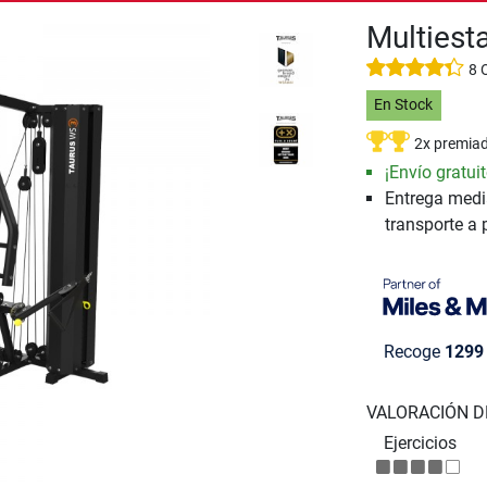
Multiest
8 
En Stock
2x premia
¡Envío gratuit
Entrega medi
transporte a 
Recoge
1299
VALORACIÓN D
Ejercicios