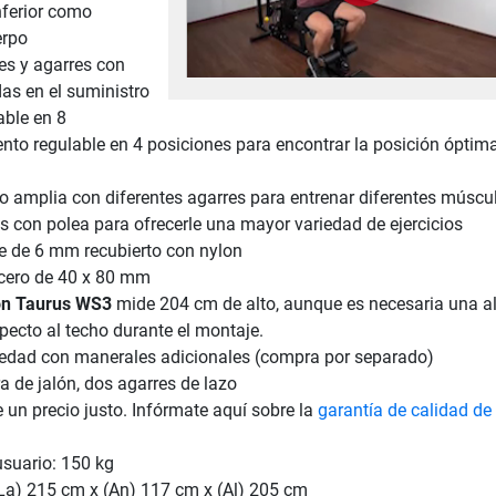
inferior como
erpo
es y agarres con
as en el suministro
able en 8
ento regulable en 4 posiciones para encontrar la posición óptim
o amplia con diferentes agarres para entrenar diferentes múscu
 con polea para ofrecerle una mayor variedad de ejercicios
le de 6 mm recubierto con nylon
acero de 40 x 80 mm
ón Taurus WS3
mide 204 cm de alto, aunque es necesaria una al
ecto al techo durante el montaje.
edad con manerales adicionales (compra por separado)
a de jalón, dos agarres de lazo
e un precio justo. Infórmate aquí sobre la
garantía de calidad de
usuario: 150 kg
La) 215 cm x (An) 117 cm x (Al) 205 cm