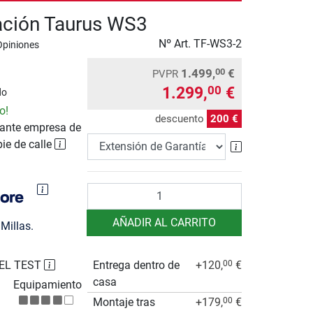
ación Taurus WS3
Nº Art.
TF-WS3-2
Opiniones
1.499,
€
00
PVPR
1.299,
€
00
do
o!
descuento
200 €
ante empresa de
pie de calle
Extensión de 
Cantidad
AÑADIR AL CARRITO
Millas.
EL TEST
Entrega dentro de
+120,
€
00
casa
Equipamiento
Montaje tras
+179,
€
00