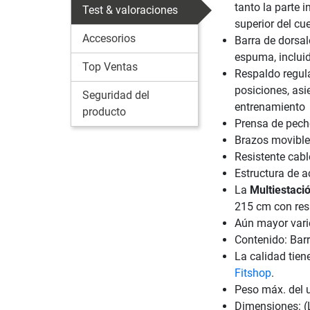
tanto la parte 
Test & valoraciones
superior del cu
Accesorios
Barra de dorsal
espuma, incluid
Top Ventas
Respaldo regul
posiciones, asi
Seguridad del
entrenamiento
producto
Prensa de pech
Brazos movibles
Resistente cab
Estructura de 
La
Multiestaci
215 cm con resp
Aún mayor vari
Contenido: Barr
La calidad tien
Fitshop
.
Peso máx. del 
Dimensiones: (