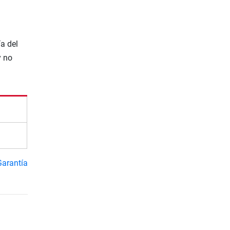
a del
y no
Garantía