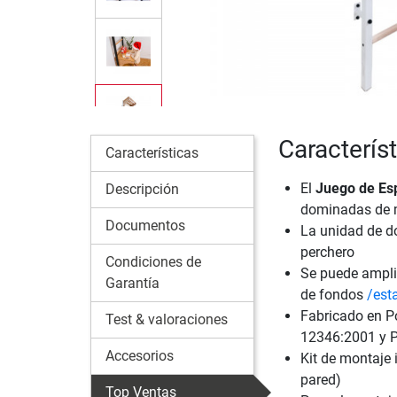
Caracterís
Características
El
Juego de Es
Descripción
dominadas de m
Documentos
La unidad de d
perchero
Condiciones de
Se puede ampli
Garantía
de fondos
/est
Fabricado en P
Test & valoraciones
12346:2001 y P
Accesorios
Kit de montaje 
pared)
Top Ventas