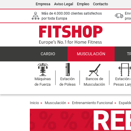
Empresa
Aviso Legal
Empleo
Contacto
Más de 4.000.000 clientes satisfechos
Env
por toda Europa
pro
CARDIO
MUSCULACIÓN
T
Máquinas
Estación
Bancos de
Estación
de Fuerza
de Poleas
Musculación
Pesas Lar
Inicio
Musculación
Entrenamiento Funcional
Espald