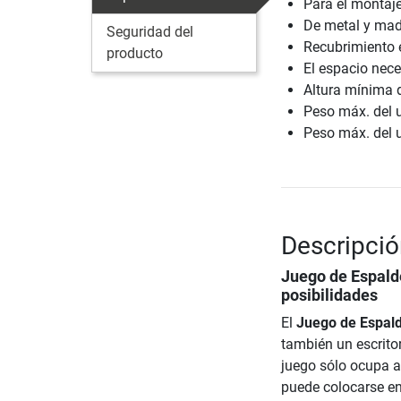
Para el montaje
De metal y mad
Seguridad del
Recubrimiento 
producto
El espacio nec
Altura mínima d
Peso máx. del 
Peso máx. del 
Descripció
Juego de Espald
posibilidades
El
Juego de Espal
también un escritor
juego sólo ocupa 
puede colocarse e