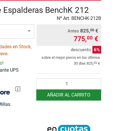
 Espalderas BenchK 212
Nº Art.
BENCHK-212B
825,
€
00
Antes
775,
€
00
dades en Stock,
descuento
6%
reve.
sobre el mejor precio en los últimos
o!
00
30 días
825,
€
iante UPS
Cantidad
AÑADIR AL CARRITO
illas.