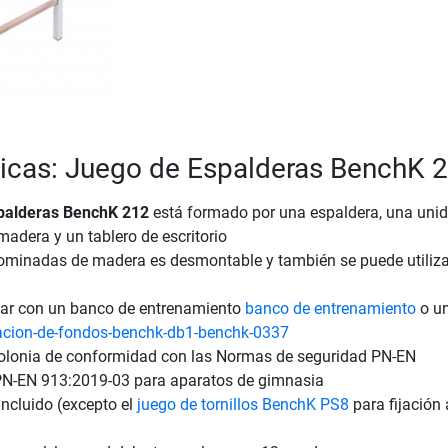
ticas: Juego de Espalderas BenchK 
palderas BenchK 212
está formado por una espaldera, una uni
adera y un tablero de escritorio
ominadas de madera es desmontable y también se puede utiliz
ar con un banco de entrenamiento
banco de entrenamiento
o un
acion-de-fondos-benchk-db1-benchk-0337
olonia de conformidad con las Normas de seguridad PN-EN
N-EN 913:2019-03 para aparatos de gimnasia
incluido (excepto el
juego de tornillos BenchK PS8
para fijación 