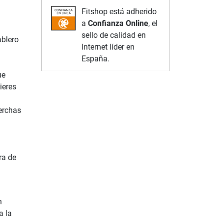
Fitshop está adherido
a
Confianza Online
, el
sello de calidad en
ablero
Internet líder en
España.
ue
ieres
erchas
ra de
n
a la