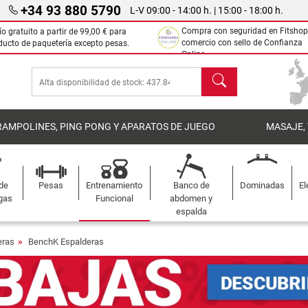
+34 93 880 5790
L-V 09:00 - 14:00 h. | 15:00 - 18:00 h.
Compra con seguridad en Fitshop
ío gratuito a partir de
99,00 €
para
comercio con sello de Confianza
ducto de paquetería excepto pesas.
Online.
Buscar
RAMPOLINES, PING PONG Y APARATOS DE JUEGO
MASAJE,
 de
Pesas
Entrenamiento
Banco de
Dominadas
El
gas
Funcional
abdomen y
espalda
eras
BenchK Espalderas