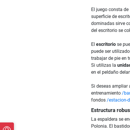
El juego consta d
superficie de escri
dominadas sirve c
del escritorio se 
El
escritorio
se pue
puede ser utilizado
trabajar de pie en t
Si utilizas la
unida
en el peldaño dela
Si deseas ampliar 
entrenamiento
/ba
fondos
/estacion-
Estructura robus
La espaldera se e
Polonia. El bastid