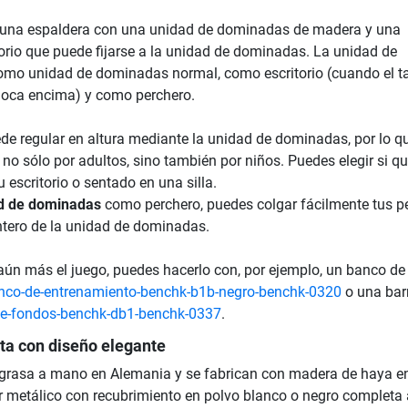
e una espaldera con una unidad de dominadas de madera y una
torio que puede fijarse a la unidad de dominadas. La unidad de
omo unidad de dominadas normal, como escritorio (cuando el t
coloca encima) y como perchero.
de regular en altura mediante la unidad de dominadas, por lo q
 no sólo por adultos, sino también por niños. Puedes elegir si qu
u escritorio o sentado en una silla.
d de dominadas
como perchero, puedes colgar fácilmente tus p
ntero de la unidad de dominadas.
aún más el juego, puedes hacerlo con, por ejemplo, un banco de
nco-de-entrenamiento-benchk-b1b-negro-benchk-0320
o una bar
de-fondos-benchk-db1-benchk-0337
.
ta con diseño elegante
ngrasa a mano en Alemania y se fabrican con madera de haya e
or metálico con recubrimiento en polvo blanco o negro completa 