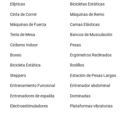
Elípticas
Bicicletas Estáticas
Cinta de Correr
Máquinas de Remo
Máquinas de Fuerza
Camas Elásticas
Tenis de Mesa
Bancos de Musculación
Ciclismo Indoor
Pesas
Boxeo
Ergómetros Reclinados
Bicicleta Estática
Rodillos
Steppers
Estación de Pesas Largas
Entrenamiento Funcional
Entrenador abdominal
Entrenadores de espalda
Dominadas
Electroestimuladores
Plataformas vibratorias
Todas las marcas