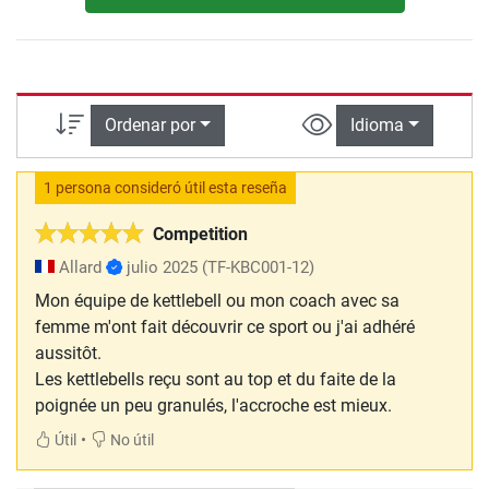
Ordenar por
Idioma
1 persona consideró útil esta reseña
Competition
Allard
julio 2025
(TF-KBC001-12)
Mon équipe de kettlebell ou mon coach avec sa
femme m'ont fait découvrir ce sport ou j'ai adhéré
aussitôt.
Les kettlebells reçu sont au top et du faite de la
poignée un peu granulés, l'accroche est mieux.
•
Útil
No útil