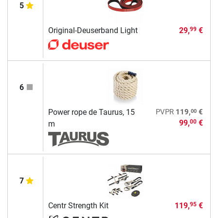
5
Original-Deuserband Light
29,
€
99
6
00
Power rope de Taurus, 15
PVPR
119,
€
99,
€
00
m
7
Centr Strength Kit
119,
€
95