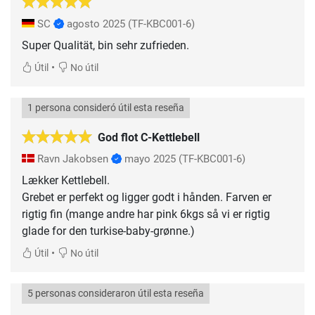
SC
agosto 2025
(TF-KBC001-6)
Super Qualität, bin sehr zufrieden.
•
Útil
No útil
1 persona consideró útil esta reseña
God flot C-Kettlebell
Ravn Jakobsen
mayo 2025
(TF-KBC001-6)
Lækker Kettlebell.
Grebet er perfekt og ligger godt i hånden. Farven er
rigtig fin (mange andre har pink 6kgs så vi er rigtig
glade for den turkise-baby-grønne.)
•
Útil
No útil
5 personas consideraron útil esta reseña