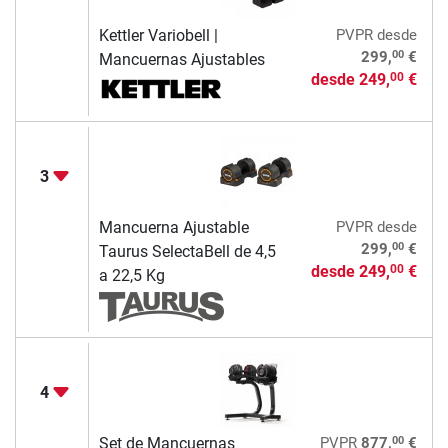
Kettler Variobell |
PVPR
desde
00
299,
€
Mancuernas Ajustables
desde
249,
€
00
3
Mancuerna Ajustable
PVPR
desde
00
299,
€
Taurus SelectaBell de 4,5
desde
249,
€
00
a 22,5 Kg
4
00
Set de Mancuernas
PVPR
877,
€