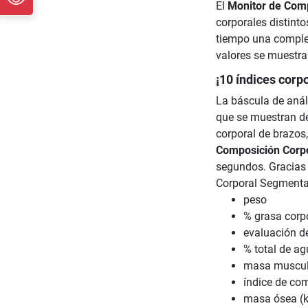
El
Monitor de Com
corporales distint
tiempo una complet
valores se muestran
¡10 índices corp
La báscula de anál
que se muestran de
corporal de brazos,
Composición Corp
segundos. Gracias 
Corporal Segmental
peso
% grasa corpo
evaluación de
% total de ag
masa muscul
índice de co
masa ósea (