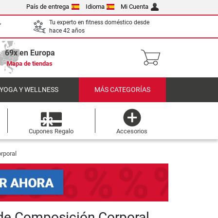
País de entrega
Idioma
Mi Cuenta
,
Tu experto en fitness doméstico desde
hace 42 años
69x en Europa
Mapa de tiendas
 YOGA Y WELLNESS
MÁS CATEGORÍAS
Cupones Regalo
Accesorios
rporal
de Composición Corporal