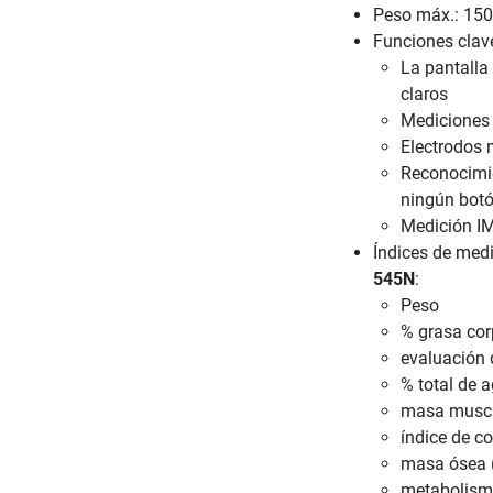
Peso máx.: 150
Funciones clav
La pantalla 
claros
Mediciones 
Electrodos 
Reconocimie
ningún botó
Medición IM
Índices de med
545N
:
Peso
% grasa cor
evaluación 
% total de 
masa muscu
índice de c
masa ósea 
metabolismo