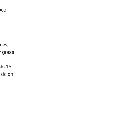
oco
les,
y grasa
lo 15
sición