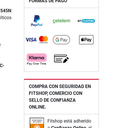
FORMAS DE PAGO
-545N
:
íticos
r
C-
COMPRA CON SEGURIDAD EN
FITSHOP, COMERCIO CON
SELLO DE CONFIANZA
ONLINE.
Fitshop está adherido
a
Confianza Online
, el