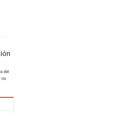
ción
a del
y no