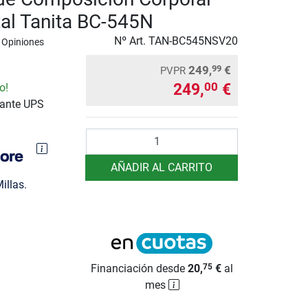
l Tanita BC-545N
Nº Art.
TAN-BC545NSV20
 Opiniones
249,
€
99
PVPR
249,
€
00
o!
iante UPS
Cantidad
AÑADIR AL CARRITO
illas.
Financiación desde
20,
€
al
75
mes