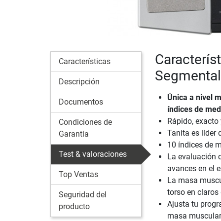
Caracterís
Características
Segmental
Descripción
Única a nivel 
Documentos
índices de med
Rápido, exacto 
Condiciones de
Tanita es líde
Garantía
10 índices de 
Test & valoraciones
La evaluación 
avances en el 
Top Ventas
La masa muscula
torso en claros
Seguridad del
Ajusta tu progr
producto
masa muscular y