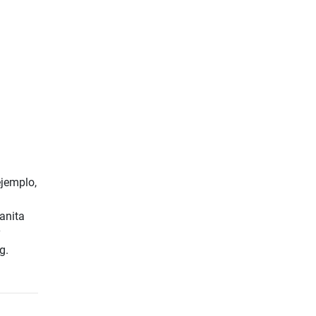
ejemplo,
anita
y
g.