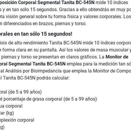
posición Corporal Segmental Tanita BC-545N
mide 10 índices
os y en tan sólo 15 segundos. Gracias a ello obtendrás en muy p
a visión general sobre tu forma física y valores corporales. Los
 diferenciados en brazos, piernas y torso.
orales en tan sólo 15 segundos!
isis de alto rendimiento Tanita BC-545N mide 10 índices corpora
 forma clara en su pantalla. Así los valores de masa muscular 
 piernas y torso se presentan en claros gráficos. La
Monitor de
oral Segmental Tanita BC-545N
emplea para la medición tan só
al Análisis por Bioimpedancia que emplea la Monitor de Compo
 Tanita BC-545N podrás calcular:
ral (de 5 a 99 años)
l porcentaje de grasa corporal (de 5 a 99 años)
ua corporal
ar (kg)
mplexión corporal
kg)