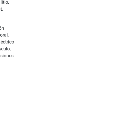
itio,
t.
ón
oral,
éctrico
sculo,
usiones