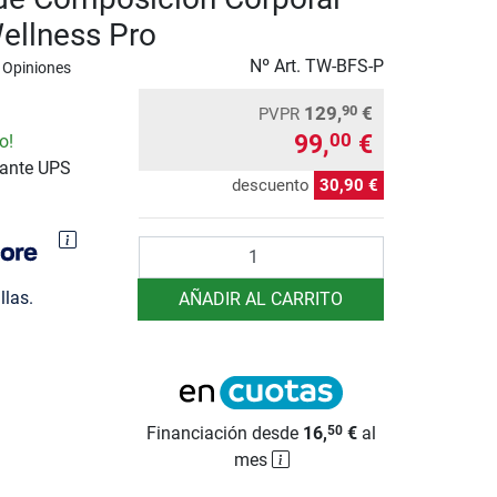
ellness Pro
Nº Art.
TW-BFS-P
 Opiniones
129,
€
90
PVPR
99,
€
00
o!
iante UPS
descuento
30,90 €
Cantidad
llas.
AÑADIR AL CARRITO
Financiación desde
16,
€
al
50
mes