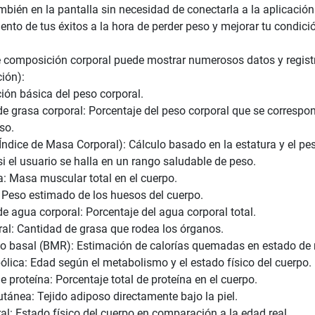
bién en la pantalla sin necesidad de conectarla a la aplicación
nto de tus éxitos a la hora de perder peso y mejorar tu condici
e composición corporal puede mostrar numerosos datos y registr
ión):
ión básica del peso corporal.
de grasa corporal: Porcentaje del peso corporal que se correspo
so.
Índice de Masa Corporal): Cálculo basado en la estatura y el pe
i el usuario se halla en un rango saludable de peso.
: Masa muscular total en el cuerpo.
Peso estimado de los huesos del cuerpo.
e agua corporal: Porcentaje del agua corporal total.
ral: Cantidad de grasa que rodea los órganos.
 basal (BMR): Estimación de calorías quemadas en estado de 
lica: Edad según el metabolismo y el estado físico del cuerpo.
 proteína: Porcentaje total de proteína en el cuerpo.
tánea: Tejido adiposo directamente bajo la piel.
al: Estado físico del cuerpo en comparación a la edad real.