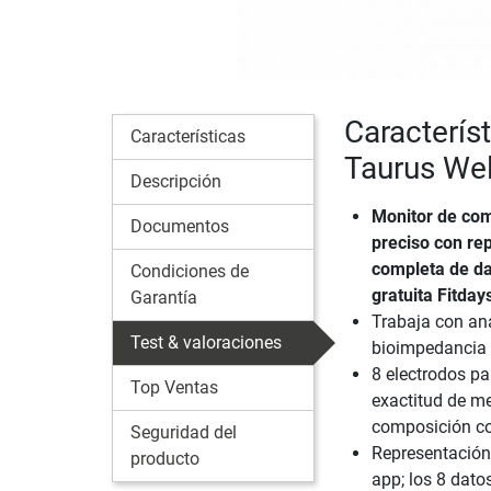
Caracterís
Características
Taurus Wel
Descripción
Monitor de com
Documentos
preciso con re
completa de da
Condiciones de
gratuita Fitday
Garantía
Trabaja con aná
Test & valoraciones
bioimpedancia 
8 electrodos p
Top Ventas
exactitud de me
composición co
Seguridad del
Representación
producto
app; los 8 dat