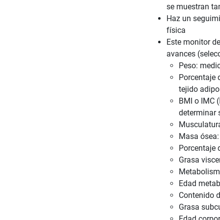
se muestran tam
Haz un seguimie
física
Este monitor d
avances (selecc
Peso: medic
Porcentaje 
tejido adipo
BMI o IMC (
determinar s
Musculatura
Masa ósea: 
Porcentaje d
Grasa visce
Metabolismo
Edad metabó
Contenido de
Grasa subcu
Edad corpor