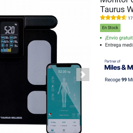
Taurus W
17
En Stock
¡Envío gratuit
Entrega med
Next
Recoge
99
Mi