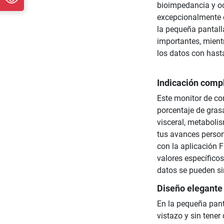
bioimpedancia y oc
excepcionalmente e
la pequeña pantall
importantes, mientr
los datos con hast
Indicación compl
Este monitor de co
porcentaje de gras
visceral, metaboli
tus avances person
con la aplicación F
valores específico
datos se pueden sin
Diseño elegante 
En la pequeña pant
vistazo y sin tene