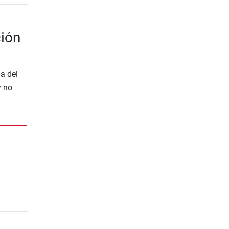
ción
a del
y no