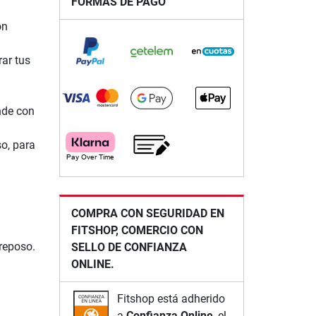
FORMAS DE PAGO
ón
ar tus
nde con
so, para
COMPRA CON SEGURIDAD EN
FITSHOP, COMERCIO CON
reposo.
SELLO DE CONFIANZA
ONLINE.
Fitshop está adherido
a
Confianza Online
, el