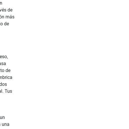
ón
avés de
ión más
to de
eso,
asa
nto de
ámbrica
idos
l. Tus
 un
n una