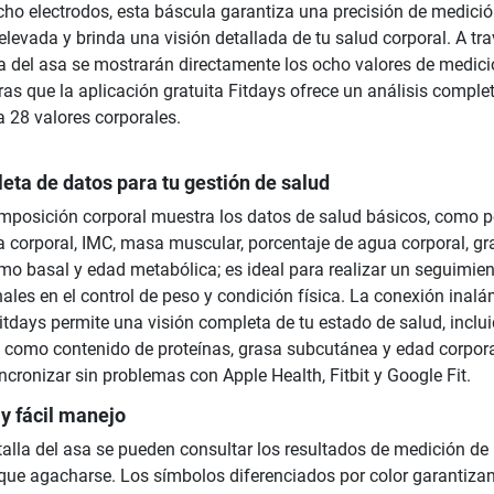
ho electrodos, esta báscula garantiza una precisión de medici
levada y brinda una visión detallada de tu salud corporal. A tr
a del asa se mostrarán directamente los ocho valores de medic
as que la aplicación gratuita Fitdays ofrece un análisis comple
a 28 valores corporales.
eta de datos para tu gestión de salud
mposición corporal muestra los datos de salud básicos, como p
a corporal, IMC, masa muscular, porcentaje de agua corporal, gr
smo basal y edad metabólica; es ideal para realizar un seguimie
ales en el control de peso y condición física. La conexión inal
itdays permite una visión completa de tu estado de salud, inclu
s como contenido de proteínas, grasa subcutánea y edad corpora
cronizar sin problemas con Apple Health, Fitbit y Google Fit.
y fácil manejo
alla del asa se pueden consultar los resultados de medición de
r que agacharse. Los símbolos diferenciados por color garantiza