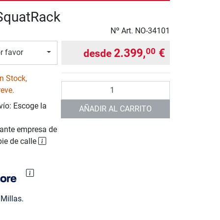
quatRack
Nº Art.
NO-34101
2.399,
€
00
desde
r favor
n Stock,
Cantidad
reve.
vío: Escoge la
AÑADIR AL CARRITO
ante empresa de
pie de calle
Millas.