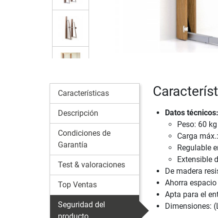
Caracterí
Características
Datos técnicos
Descripción
Peso: 60 kg
Condiciones de
Carga máx.:
Garantía
Regulable en
Extensible 
Test & valoraciones
De madera resis
Ahorra espacio
Top Ventas
Apta para el e
Seguridad del
Dimensiones: (
producto