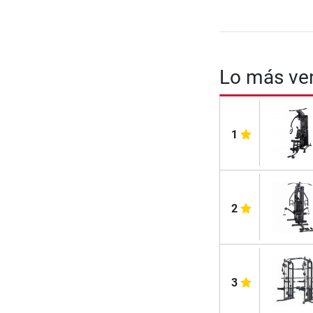
Lo más ven
1
2
3