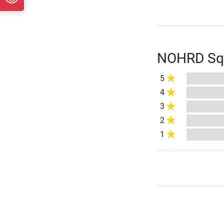
NOHRD Squ
5
4
3
2
1