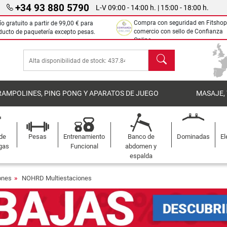
+34 93 880 5790
L-V 09:00 - 14:00 h. | 15:00 - 18:00 h.
Compra con seguridad en Fitshop
ío gratuito a partir de
99,00 €
para
comercio con sello de Confianza
ducto de paquetería excepto pesas.
Online.
Buscar
RAMPOLINES, PING PONG Y APARATOS DE JUEGO
MASAJE,
 de
Pesas
Entrenamiento
Banco de
Dominadas
El
gas
Funcional
abdomen y
espalda
ones
NOHRD Multiestaciones