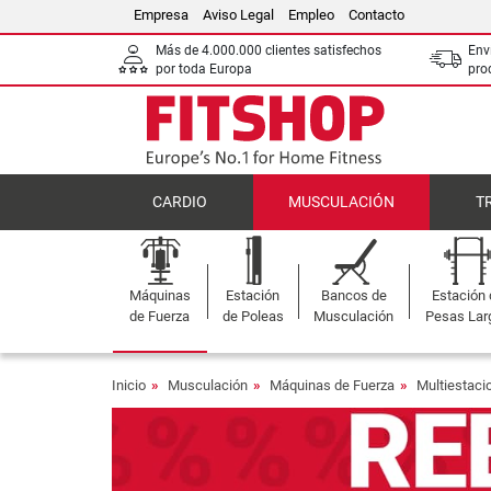
Empresa
Aviso Legal
Empleo
Contacto
Más de 4.000.000 clientes satisfechos
Env
por toda Europa
pro
CARDIO
MUSCULACIÓN
T
Máquinas
Estación
Bancos de
Estación
de Fuerza
de Poleas
Musculación
Pesas Lar
Inicio
Musculación
Máquinas de Fuerza
Multiestaci