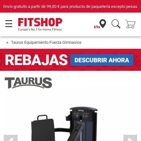
o pesas.
Compra con seguridad en Fitshop, comercio con sello de Confianza O
69x
Taurus Equipamiento Fuerza Gimnasios