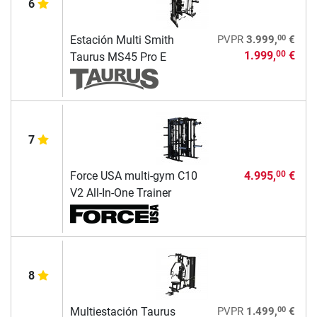
6
00
Estación Multi Smith
PVPR
3.999,
€
1.999,
€
00
Taurus MS45 Pro E
7
Force USA multi-gym C10
4.995,
€
00
V2 All-In-One Trainer
8
00
Multiestación Taurus
PVPR
1.499,
€