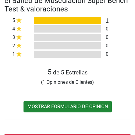
el Banco de Musculación Super Bench
Test & valoraciones
5
1
4
0
3
0
2
0
1
0
5
de 5 Estrellas
(1 Opiniones de Clientes)
MOSTRAR FORMULARIO DE OPINIÓN