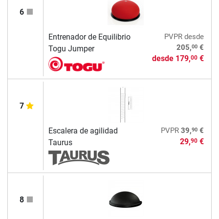
6
Entrenador de Equilibrio
PVPR
desde
00
205,
€
Togu Jumper
desde
179,
€
00
7
90
Escalera de agilidad
PVPR
39,
€
29,
€
90
Taurus
8