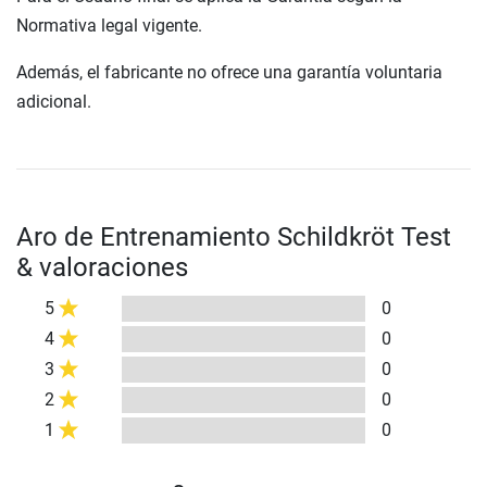
Normativa legal vigente.
Además, el fabricante no ofrece una garantía voluntaria
adicional.
Aro de Entrenamiento Schildkröt Test
& valoraciones
5
0
4
0
3
0
2
0
1
0