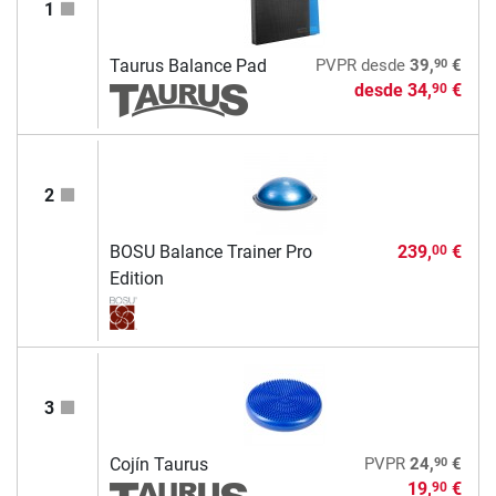
1
90
Taurus Balance Pad
PVPR
desde
39,
€
desde
34,
€
90
2
BOSU Balance Trainer Pro
239,
€
00
Edition
3
90
Cojín Taurus
PVPR
24,
€
19,
€
90