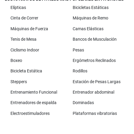
Elípticas
Bicicletas Estáticas
Cinta de Correr
Máquinas de Remo
Máquinas de Fuerza
Camas Elásticas
Tenis de Mesa
Bancos de Musculación
Ciclismo Indoor
Pesas
Boxeo
Ergómetros Reclinados
Bicicleta Estática
Rodillos
Steppers
Estación de Pesas Largas
Entrenamiento Funcional
Entrenador abdominal
Entrenadores de espalda
Dominadas
Electroestimuladores
Plataformas vibratorias
Todas las marcas