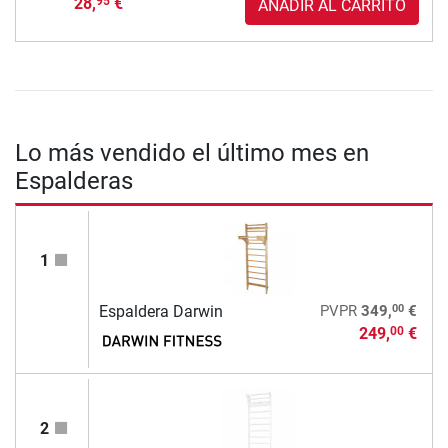
28,
€
95
AÑADIR AL CARRITO
Lo más vendido el último mes en
Espalderas
1
00
Espaldera Darwin
PVPR
349,
€
249,
€
00
2