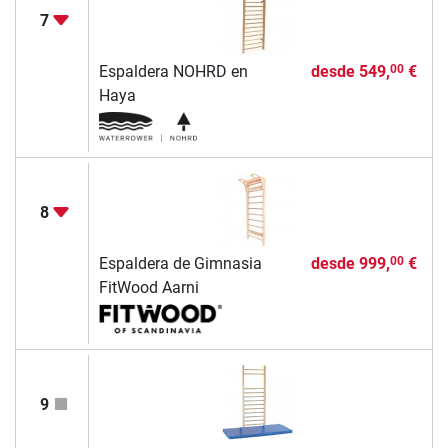
7
Espaldera NOHRD en
desde
549,
€
00
Haya
8
Espaldera de Gimnasia
desde
999,
€
00
FitWood Aarni
9