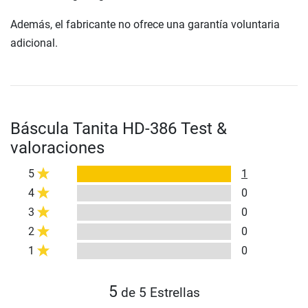
Además, el fabricante no ofrece una garantía voluntaria
adicional.
Báscula Tanita HD-386 Test &
valoraciones
5
1
4
0
3
0
2
0
1
0
5
de 5 Estrellas