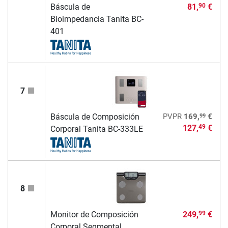
Báscula de
81,
€
90
Bioimpedancia Tanita BC-
401
7
99
Báscula de Composición
PVPR
169,
€
127,
€
49
Corporal Tanita BC-333LE
8
Monitor de Composición
249,
€
99
Corporal Segmental