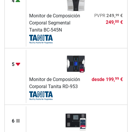
4
99
Monitor de Composición
PVPR
249,
€
249,
€
00
Corporal Segmental
Tanita BC-545N
5
Monitor de Composición
desde
199,
€
99
Corporal Tanita RD-953
6