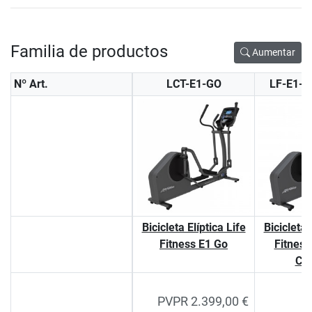
Familia de productos
Aumentar
Nº Art.
LCT-E1-GO
LF-E1-
Bicicleta Elíptica Life
Bicicleta 
Fitness E1 Go
Fitness
Co
PVPR 2.399,00 €