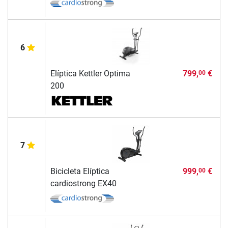
6
Elíptica Kettler Optima
799,
€
00
200
7
Bicicleta Elíptica
999,
€
00
cardiostrong EX40