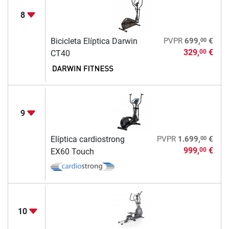
8
00
Bicicleta Elíptica Darwin
PVPR
699,
€
329,
€
00
CT40
9
00
Elíptica cardiostrong
PVPR
1.699,
€
999,
€
00
EX60 Touch
10