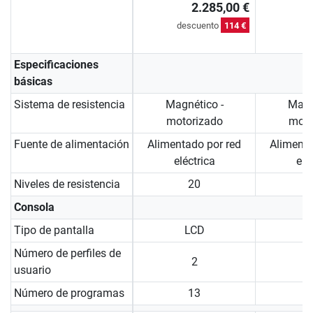
2.285,00 €
descuento
114 €
Especificaciones
básicas
Sistema de resistencia
Magnético -
Magn
motorizado
moto
Fuente de alimentación
Alimentado por red
Alimenta
eléctrica
elé
Niveles de resistencia
20
Consola
Tipo de pantalla
LCD
Número de perfiles de
2
usuario
Número de programas
13