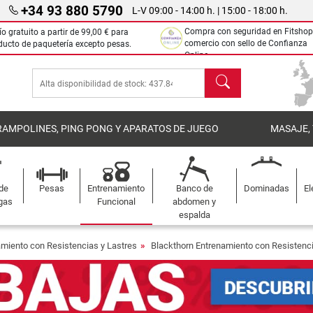
+34 93 880 5790
L-V 09:00 - 14:00 h. | 15:00 - 18:00 h.
Compra con seguridad en Fitshop
ío gratuito a partir de
99,00 €
para
comercio con sello de Confianza
ducto de paquetería excepto pesas.
Online.
Buscar
RAMPOLINES, PING PONG Y APARATOS DE JUEGO
MASAJE,
 de
Pesas
Entrenamiento
Banco de
Dominadas
El
gas
Funcional
abdomen y
espalda
miento con Resistencias y Lastres
Blackthorn Entrenamiento con Resistenci