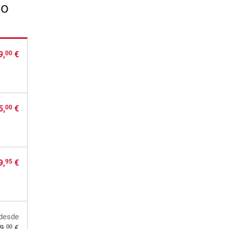
to
9,
€
00
5,
€
00
9,
€
95
desde
00
9,
€