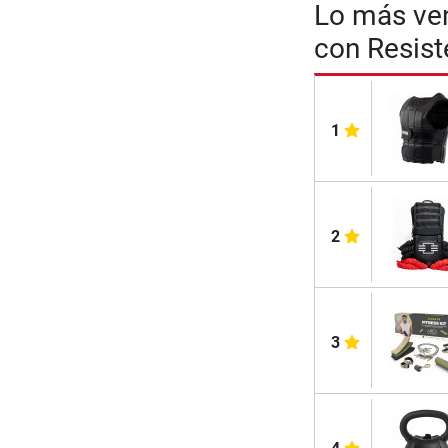
Lo más ven
con Resist
1
2
3