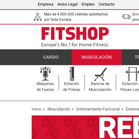
Empresa
Aviso Legal
Empleo
Contacto
Más de 4.000.000 clientes satisfechos
Env
por toda Europa
pro
CARDIO
MUSCULACIÓN
T
Máquinas
Estación
Bancos de
Estación
de Fuerza
de Poleas
Musculación
Pesas Lar
Inicio
Musculación
Entrenamiento Funcional
Entrena