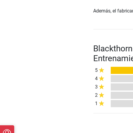
Además, el fabrican
Blackthorn
Entrenamie
5
4
3
2
1