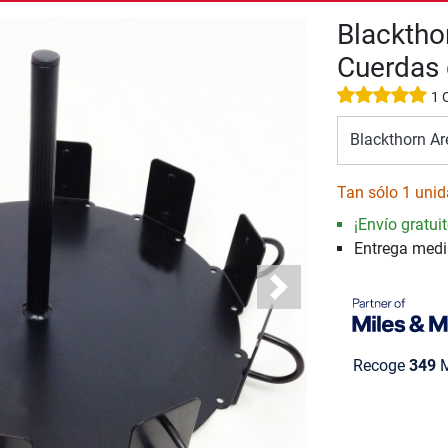
Blacktho
Cuerdas 
1 
Blackthorn Ar
Tan sólo 1 unid
¡Envío gratuit
Entrega med
Next
Recoge
349
M