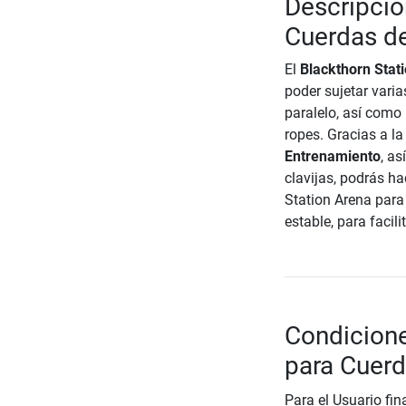
Descripció
Cuerdas d
El
Blackthorn Stat
poder sujetar vari
paralelo, así como
ropes. Gracias a l
Entrenamiento
, as
clavijas, podrás ha
Station Arena para
estable, para facili
Condicione
para Cuer
Para el Usuario fin