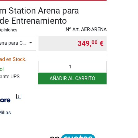
rn Station Arena para
de Entrenamiento
Nº Art.
AER-ARENA
Opiniones
349,
€
00
ena para Cuerdas de Entrenamiento
ad en Stock.
Cantidad
o!
iante UPS
AÑADIR AL CARRITO
illas.