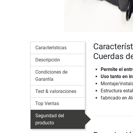
Caracterís
Características
Cuerdas d
Descripción
Permite el ent
Condiciones de
Uso tanto en i
Garantía
Montaje/instala
Estructura esta
Test & valoraciones
fabricado en A
Top Ventas
Seguridad del
producto