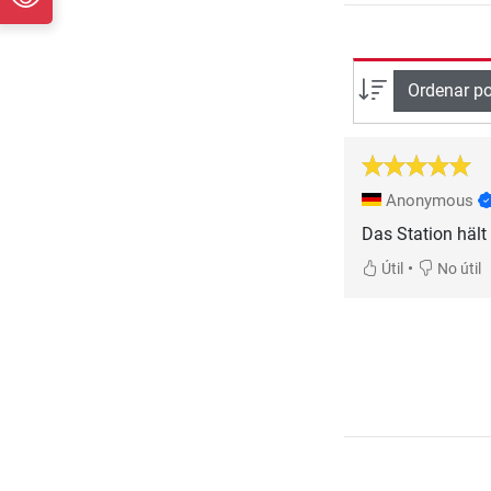
Ordenar po
Anonymous
Das Station hält 
•
Útil
No útil