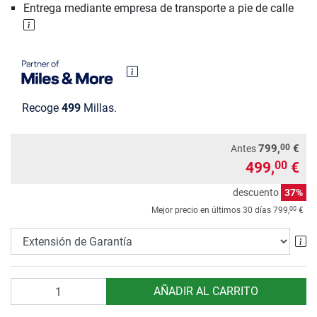
Entrega mediante empresa de transporte a pie de calle
Recoge
499
Millas.
00
799,
€
Antes
499,
€
00
descuento
37%
00
Mejor precio en últimos 30 días
799,
€
Ex
Cantidad
AÑADIR AL CARRITO