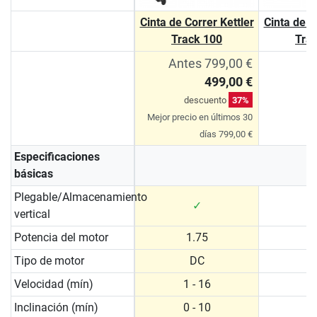
Cinta de Correr Kettler
Cinta de C
Track 100
Tra
Antes 799,00 €
499,00 €
descuento
37%
Mejor precio en últimos 30
días 799,00 €
Especificaciones
básicas
Plegable/Almacenamiento
✓
vertical
Potencia del motor
1.75
Tipo de motor
DC
Velocidad (mín)
1 - 16
1 
Inclinación (mín)
0 - 10
0 