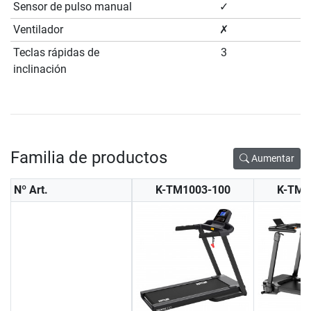
Sensor de pulso manual
✓
Ventilador
✗
Teclas rápidas de
3
inclinación
Familia de productos
Aumentar
Nº Art.
K-TM1003-100
K-TM1