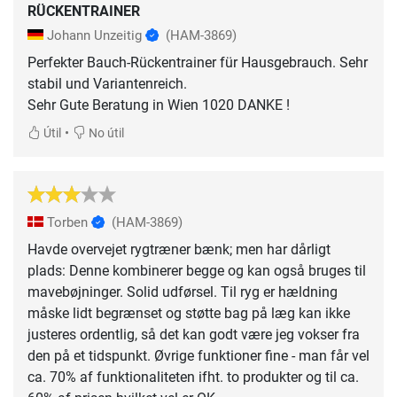
RÜCKENTRAINER
Johann Unzeitig
(HAM-3869)
Perfekter Bauch-Rückentrainer für Hausgebrauch. Sehr
stabil und Variantenreich.
Sehr Gute Beratung in Wien 1020 DANKE !
•
Útil
No útil
Torben
(HAM-3869)
Havde overvejet rygtræner bænk; men har dårligt
plads: Denne kombinerer begge og kan også bruges til
mavebøjninger. Solid udførsel. Til ryg er hældning
måske lidt begrænset og støtte bag på læg kan ikke
justeres ordentlig, så det kan godt være jeg vokser fra
den på et tidspunkt. Øvrige funktioner fine - man får vel
ca. 70% af funktionaliteten ifht. to produkter og til ca.