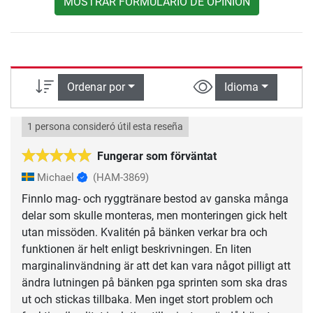
MOSTRAR FORMULARIO DE OPINIÓN
Ordenar por
Idioma
1 persona consideró útil esta reseña
Fungerar som förväntat
Michael
(HAM-3869)
Finnlo mag- och ryggtränare bestod av ganska många
delar som skulle monteras, men monteringen gick helt
utan missöden. Kvalitén på bänken verkar bra och
funktionen är helt enligt beskrivningen. En liten
marginalinvändning är att det kan vara något pilligt att
ändra lutningen på bänken pga sprinten som ska dras
ut och stickas tillbaka. Men inget stort problem och