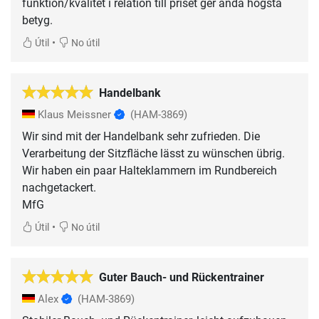
funktion/kvalitet i relation till priset ger ändå högsta
betyg.
•
Útil
No útil
Handelbank
Klaus Meissner
(HAM-3869)
Wir sind mit der Handelbank sehr zufrieden. Die
Verarbeitung der Sitzfläche lässt zu wünschen übrig.
Wir haben ein paar Halteklammern im Rundbereich
nachgetackert.
MfG
•
Útil
No útil
Guter Bauch- und Rückentrainer
Alex
(HAM-3869)