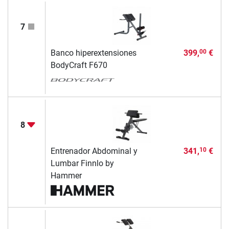
7
Banco hiperextensiones
399,
€
00
BodyCraft F670
8
Entrenador Abdominal y
341,
€
10
Lumbar Finnlo by
Hammer