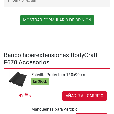
•
Útil
No útil
MOSTRAR FORMULARIO DE OPINIÓN
Banco hiperextensiones BodyCraft
F670 Accesorios
Esterilla Protectora 160x90cm
En Stock
49,
€
90
AÑADIR AL CARRITO
Mancuernas para Aeróbic