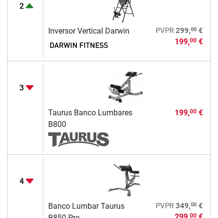
2
00
Inversor Vertical Darwin
PVPR
299,
€
199,
€
00
3
Taurus Banco Lumbares
199,
€
00
B800
4
00
Banco Lumbar Taurus
PVPR
349,
€
299,
€
00
B850 Pro