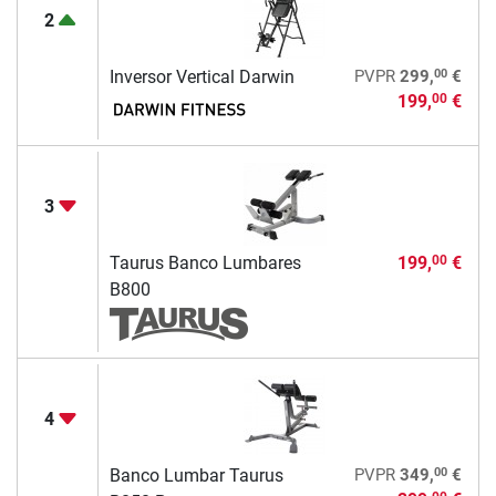
2
00
Inversor Vertical Darwin
PVPR
299,
€
199,
€
00
3
Taurus Banco Lumbares
199,
€
00
B800
4
00
Banco Lumbar Taurus
PVPR
349,
€