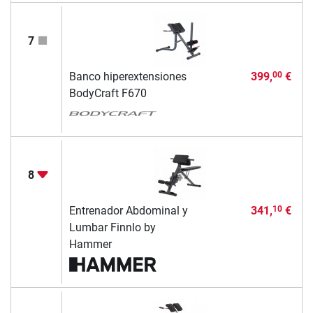
7
Banco hiperextensiones
399,
€
00
BodyCraft F670
8
Entrenador Abdominal y
341,
€
10
Lumbar Finnlo by
Hammer