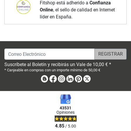
Fitshop está adherido a
Confianza
Online
, el sello de calidad en Internet
líder en España.
Correo Electrónico
Suscríbete al Boletín y recibirás un Vale de 10,00 € *
* Canjeable en compras con un importe mínimo de 50,00 €
Blog
Facebook
Instagram
Linkedin
Pinterest
X
43531
Opiniones
4.85
/ 5.00