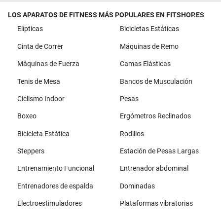
LOS APARATOS DE FITNESS MÁS POPULARES EN FITSHOP.ES
Elípticas
Bicicletas Estáticas
Cinta de Correr
Máquinas de Remo
Máquinas de Fuerza
Camas Elásticas
Tenis de Mesa
Bancos de Musculación
Ciclismo Indoor
Pesas
Boxeo
Ergómetros Reclinados
Bicicleta Estática
Rodillos
Steppers
Estación de Pesas Largas
Entrenamiento Funcional
Entrenador abdominal
Entrenadores de espalda
Dominadas
Electroestimuladores
Plataformas vibratorias