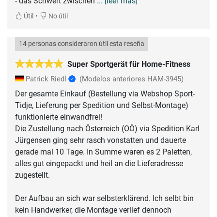
- das Schwert zwischen
... [leer más]
•
Útil
No útil
14 personas consideraron útil esta reseña
Super Sportgerät für Home-Fitness
Patrick Riedl
(Modelos anteriores HAM-3945)
Der gesamte Einkauf (Bestellung via Webshop Sport-
Tidje, Lieferung per Spedition und Selbst-Montage)
funktionierte einwandfrei!
Die Zustellung nach Österreich (OÖ) via Spedition Karl
Jürgensen ging sehr rasch vonstatten und dauerte
gerade mal 10 Tage. In Summe waren es 2 Paletten,
alles gut eingepackt und heil an die Lieferadresse
zugestellt.
Der Aufbau an sich war selbsterklärend. Ich selbt bin
kein Handwerker, die Montage verlief dennoch