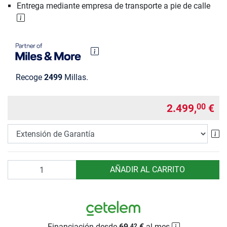
Entrega mediante empresa de transporte a pie de calle
Recoge
2499
Millas.
2.499,
€
00
Ex
Cantidad
AÑADIR AL CARRITO
Financiación desde
69,
€
al mes
42