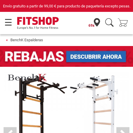
pesas.
Compra con seguridad en Fitshop, comercio con sello de Confianza Onl
69x
BenchK Espalderas