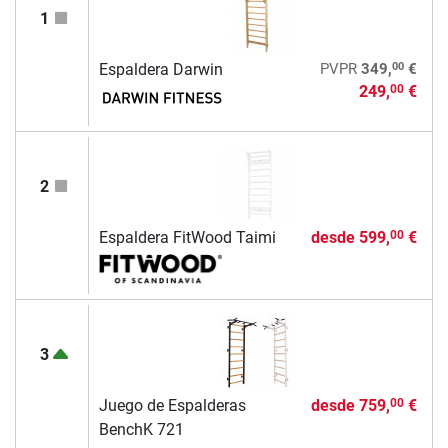
1
00
Espaldera Darwin
PVPR
349,
€
249,
€
00
2
Espaldera FitWood Taimi
desde
599,
€
00
3
Juego de Espalderas
desde
759,
€
00
BenchK 721