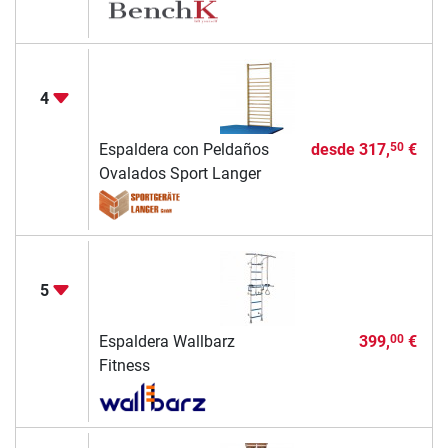
4
Espaldera con Peldaños
desde
317,
€
50
Ovalados Sport Langer
5
Espaldera Wallbarz
399,
€
00
Fitness