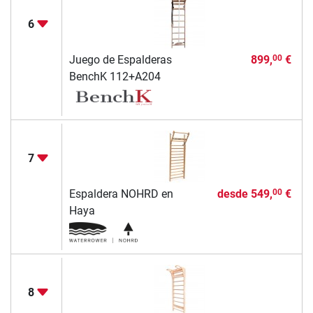
6
Juego de Espalderas
899,
€
00
BenchK 112+A204
7
Espaldera NOHRD en
desde
549,
€
00
Haya
8