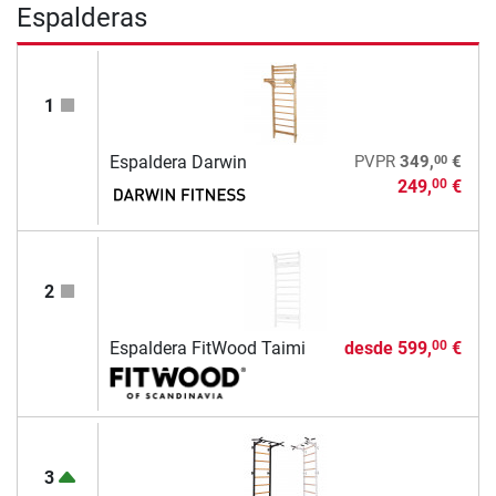
Espalderas
1
00
Espaldera Darwin
PVPR
349,
€
249,
€
00
2
Espaldera FitWood Taimi
desde
599,
€
00
3