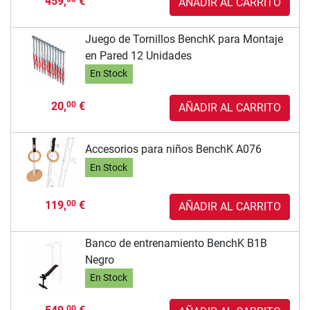
459,
€
AÑADIR AL CARRITO
Juego de Tornillos BenchK para Montaje
en Pared 12 Unidades
En Stock
20,
€
00
AÑADIR AL CARRITO
Accesorios para niños BenchK A076
En Stock
119,
€
00
AÑADIR AL CARRITO
Banco de entrenamiento BenchK B1B
Negro
En Stock
00