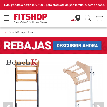
o pesas.
Compra con seguridad en Fitshop, comercio con sello de Confianza O
69x
BenchK Espalderas