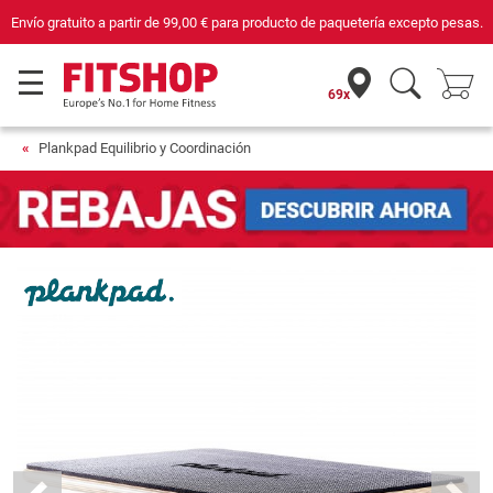
pto pesas.
Compra con seguridad en Fitshop, comercio con sello de Confianza
69x
Plankpad Equilibrio y Coordinación