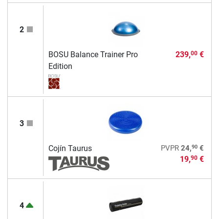
2
BOSU Balance Trainer Pro
239,
€
00
Edition
3
90
Cojín Taurus
PVPR
24,
€
19,
€
90
4