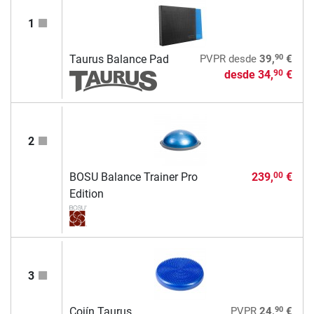
1
90
Taurus Balance Pad
PVPR
desde
39,
€
desde
34,
€
90
2
BOSU Balance Trainer Pro
239,
€
00
Edition
3
90
Cojín Taurus
PVPR
24,
€