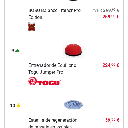
00
BOSU Balance Trainer Pro
PVPR
269,
€
259,
€
00
Edition
9
Entrenador de Equilibrio
224,
€
00
Togu Jumper Pro
10
Esterilla de regeneración
39,
€
95
de masaje en los pies