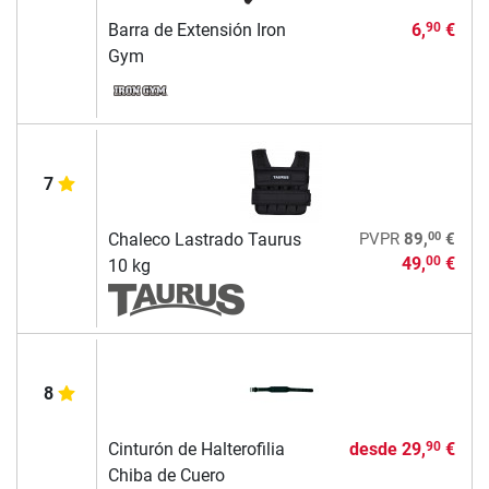
Barra de Extensión Iron
6,
€
90
Gym
7
00
Chaleco Lastrado Taurus
PVPR
89,
€
49,
€
00
10 kg
8
Cinturón de Halterofilia
desde
29,
€
90
Chiba de Cuero