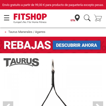
tir de
99,00 €
para producto de paquetería excepto pesas.
Compra con segurida
69x
Taurus Manerales / Agarres