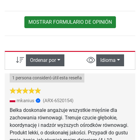
MOSTRAR FORMULARIO DE OPINIÓN
Ordenar por
Idioma
1 persona consideró útil esta reseña
mkanius
(ARX-6520154)
Belka doskonale angażuje wszystkie mięśnie dla
zachowania równowagi. Trenuje czucie głębokie,
koordynację i nadzór wyższych ośrodków równowagi.
Produkt lekki, o doskonałej jakości. Przypadł do gustu