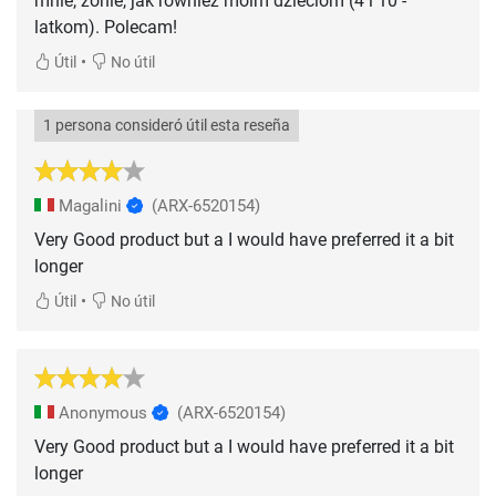
mnie, żonie, jak również moim dzieciom (4 i 10 -
latkom). Polecam!
•
Útil
No útil
1 persona consideró útil esta reseña
Magalini
(ARX-6520154)
Very Good product but a I would have preferred it a bit
longer
•
Útil
No útil
Anonymous
(ARX-6520154)
Very Good product but a I would have preferred it a bit
longer