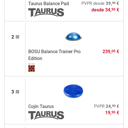
90
Taurus Balance Pad
PVPR
desde
39,
€
desde
34,
€
90
2
BOSU Balance Trainer Pro
239,
€
00
Edition
3
90
Cojín Taurus
PVPR
24,
€
19,
€
90