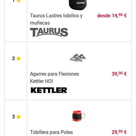
1
Taurus Lastres tobillos y
desde
14,
€
90
muñecas
2
Agarres para Flexiones
39,
€
00
Kettler HOI
3
Tobillera para Polea
29,
€
90