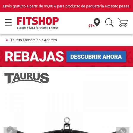
de
99,00 €
para producto de paquetería excepto pesas.
Compra con seguridad e
69x
Taurus Manerales / Agarres