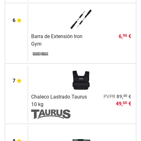
6
Barra de Extensión Iron
6,
€
90
Gym
7
00
Chaleco Lastrado Taurus
PVPR
89,
€
49,
€
00
10 kg