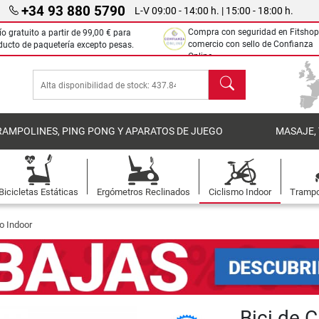
+34 93 880 5790
L-V 09:00 - 14:00 h. | 15:00 - 18:00 h.
Compra con seguridad en Fitshop
ío gratuito a partir de
99,00 €
para
comercio con sello de Confianza
ducto de paquetería excepto pesas.
Online.
Buscar
RAMPOLINES, PING PONG Y APARATOS DE JUEGO
MASAJE,
Bicicletas Estáticas
Ergómetros Reclinados
Ciclismo Indoor
Trampo
o Indoor
Bici de 