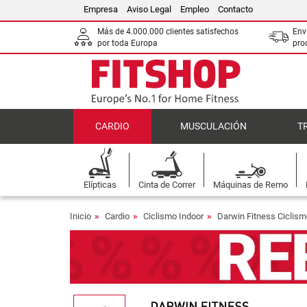
Empresa
Aviso Legal
Empleo
Contacto
Más de 4.000.000 clientes satisfechos
Env
por toda Europa
pro
CARDIO
MUSCULACIÓN
T
Elípticas
Cinta de Correr
Máquinas de Remo
Inicio
Cardio
Ciclismo Indoor
Darwin Fitness Ciclism