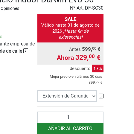
Nº Art.
DF-SC30
 Opiniones
SALE
Válido hasta 31 de agosto de
2026
¡Hasta fin de
o!
existencias!
ante empresa de
599,
€
00
Antes
pie de calle
329,
€
00
Ahora
descuento
17%
Mejor precio en últimos 30 días
00
399,
€
Extensión de 
Cantidad
AÑADIR AL CARRITO