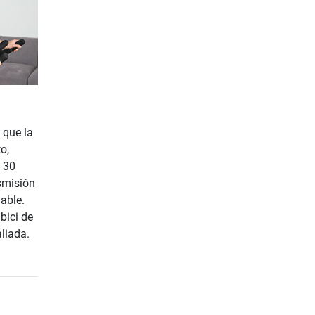
 que la
o,
o 30
smisión
able.
bici de
liada.