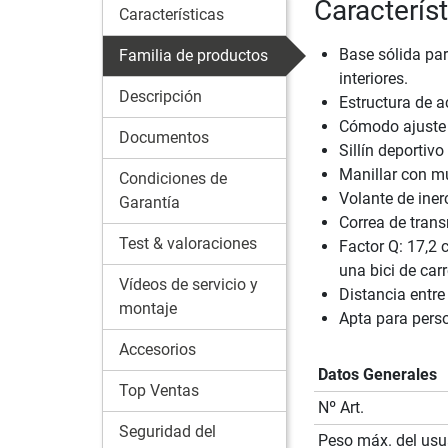
Caracterís
Características
Base sólida par
Familia de productos
interiores.
Descripción
Estructura de a
Cómodo ajuste a
Documentos
Sillín deportiv
Manillar con mú
Condiciones de
Volante de iner
Garantía
Correa de trans
Test & valoraciones
Factor Q: 17,2 
una bici de car
Vídeos de servicio y
Distancia entre
montaje
Apta para pers
Accesorios
Datos Generales
Top Ventas
Nº Art.
Seguridad del
Peso máx. del usu