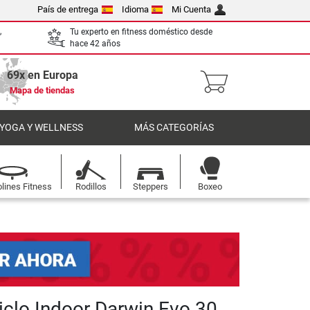
País de entrega
Idioma
Mi Cuenta
,
Tu experto en fitness doméstico desde
hace 42 años
69x en Europa
Mapa de tiendas
 YOGA Y WELLNESS
MÁS CATEGORÍAS
lines Fitness
Rodillos
Steppers
Boxeo
Ciclo Indoor Darwin Evo 30