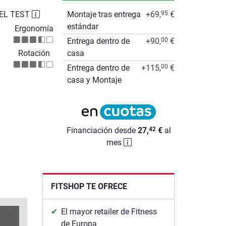
EL TEST
Montaje tras entrega
+69,
€
95
estándar
Ergonomía
Entrega dentro de
+90,
€
00
Rotación
casa
Entrega dentro de
+115,
€
00
casa y Montaje
Financiación desde
27,
€
al
42
mes
FITSHOP TE OFRECE
El mayor retailer de Fitness
de Europa