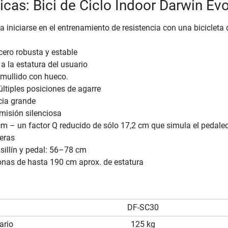
ticas: Bici de Ciclo Indoor Darwin Ev
a iniciarse en el entrenamiento de resistencia con una bicicleta 
cero robusta y estable
 la estatura del usuario
o mullido con hueco.
ltiples posiciones de agarre
cia grande
misión silenciosa
cm – un factor Q reducido de sólo 17,2 cm que simula el pedale
reras
 sillín y pedal: 56–78 cm
onas de hasta 190 cm aprox. de estatura
DF-SC30
ario
125 kg