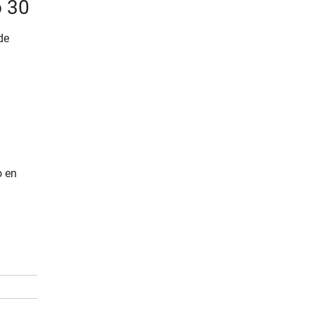
o 30
de
o en