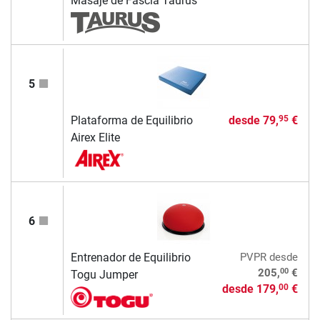
Masaje de Fascia Taurus
5
Plataforma de Equilibrio
desde
79,
€
95
Airex Elite
6
Entrenador de Equilibrio
PVPR
desde
00
205,
€
Togu Jumper
desde
179,
€
00