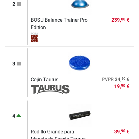
2
BOSU Balance Trainer Pro
239,
€
00
Edition
3
90
Cojín Taurus
PVPR
24,
€
19,
€
90
4
Rodillo Grande para
39,
€
90