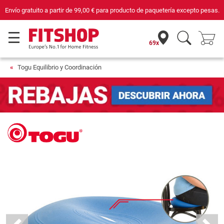
tir de
99,00 €
para producto de paquetería excepto pesas.
Compra con segurida
69x
Togu Equilibrio y Coordinación