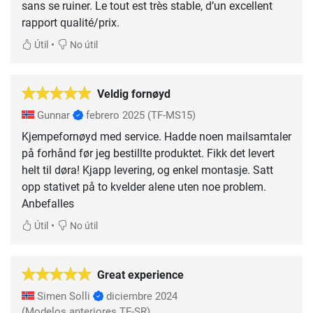
sans se ruiner. Le tout est très stable, d’un excellent
rapport qualité/prix.
•
Útil
No útil
Veldig fornøyd
Gunnar
febrero 2025
(TF-MS15)
Kjempefornøyd med service. Hadde noen mailsamtaler
på forhånd før jeg bestillte produktet. Fikk det levert
helt til døra! Kjapp levering, og enkel montasje. Satt
opp stativet på to kvelder alene uten noe problem.
Anbefalles
•
Útil
No útil
Great experience
Simen Solli
diciembre 2024
(Modelos anteriores TF-SR)