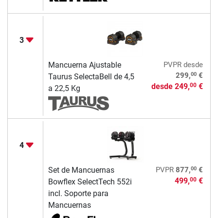
3
Mancuerna Ajustable
PVPR
desde
00
299,
€
Taurus SelectaBell de 4,5
desde
249,
€
00
a 22,5 Kg
4
00
Set de Mancuernas
PVPR
877,
€
499,
€
00
Bowflex SelectTech 552i
incl. Soporte para
Mancuernas