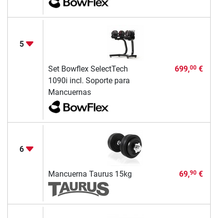
5
Set Bowflex SelectTech
699,
€
00
1090i incl. Soporte para
Mancuernas
6
Mancuerna Taurus 15kg
69,
€
90