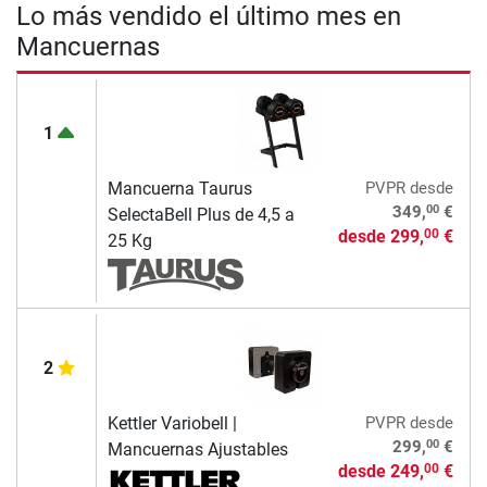
Lo más vendido el último mes en
Mancuernas
1
Mancuerna Taurus
PVPR
desde
00
349,
€
SelectaBell Plus de 4,5 a
desde
299,
€
00
25 Kg
2
Kettler Variobell |
PVPR
desde
00
299,
€
Mancuernas Ajustables
desde
249,
€
00