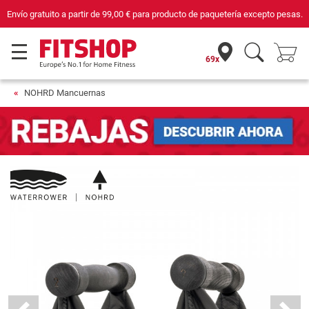
Envío gratuito a partir de
99,00 €
para producto de paquetería excepto pesas.
69x
NOHRD Mancuernas