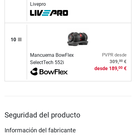
Livepro
10
Mancuerna BowFlex
PVPR
desde
00
309,
€
SelectTech 552i
desde
189,
€
00
Seguridad del producto
Información del fabricante