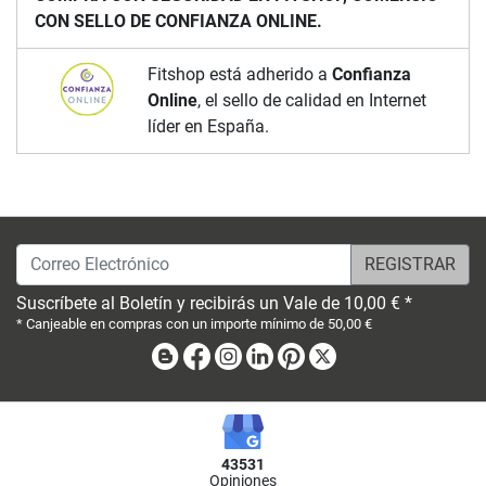
CON SELLO DE CONFIANZA ONLINE.
Fitshop está adherido a
Confianza
Online
, el sello de calidad en Internet
líder en España.
Correo Electrónico
Suscríbete al Boletín y recibirás un Vale de 10,00 € *
* Canjeable en compras con un importe mínimo de 50,00 €
Blog
Facebook
Instagram
Linkedin
Pinterest
X
43531
Opiniones