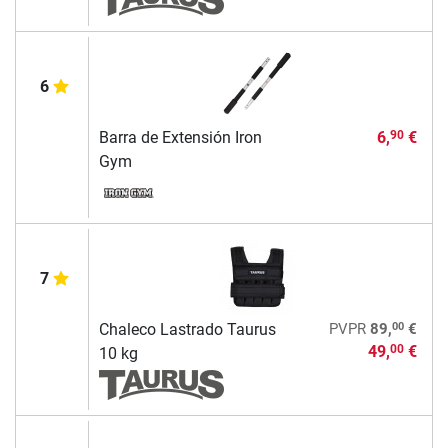
6
Barra de Extensión Iron
6,
€
90
Gym
7
00
Chaleco Lastrado Taurus
PVPR
89,
€
49,
€
00
10 kg