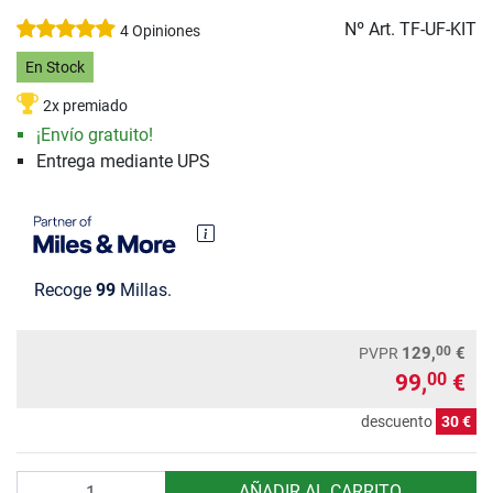
Nº Art.
TF-UF-KIT
4 Opiniones
En Stock
2x premiado
¡Envío gratuito!
Entrega mediante UPS
Recoge
99
Millas.
00
129,
€
PVPR
99,
€
00
descuento
30 €
Cantidad
AÑADIR AL CARRITO