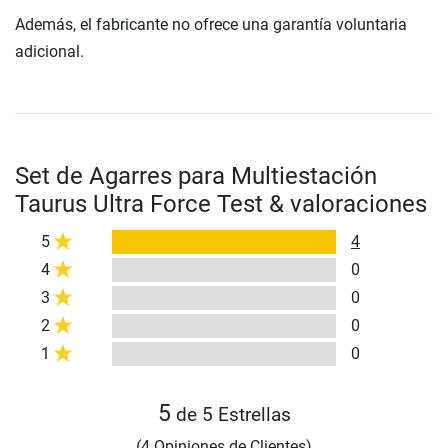
Además, el fabricante no ofrece una garantía voluntaria
adicional.
Set de Agarres para Multiestación
Taurus Ultra Force Test & valoraciones
5
4
4
0
3
0
2
0
1
0
5
de 5 Estrellas
(4 Opiniones de Clientes)