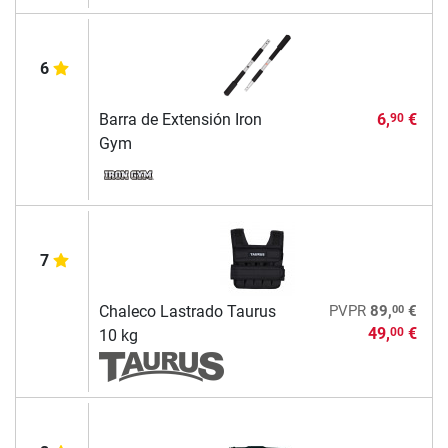
6
Barra de Extensión Iron
6,
€
90
Gym
7
00
Chaleco Lastrado Taurus
PVPR
89,
€
49,
€
00
10 kg