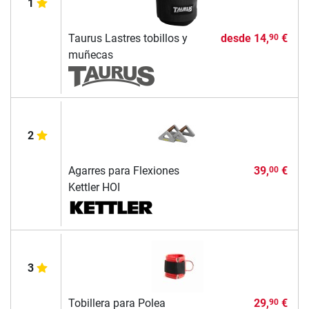
1
Taurus Lastres tobillos y
desde
14,
€
90
muñecas
2
Agarres para Flexiones
39,
€
00
Kettler HOI
3
Tobillera para Polea
29,
€
90