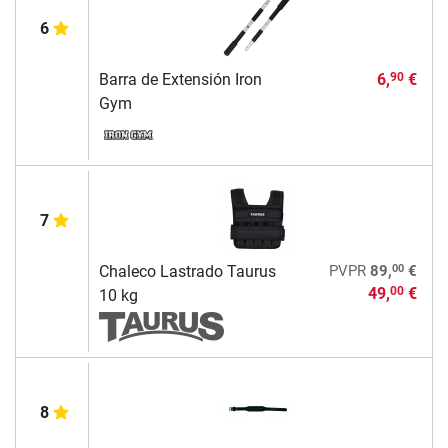
6
Barra de Extensión Iron
6,
€
90
Gym
7
00
Chaleco Lastrado Taurus
PVPR
89,
€
49,
€
00
10 kg
8