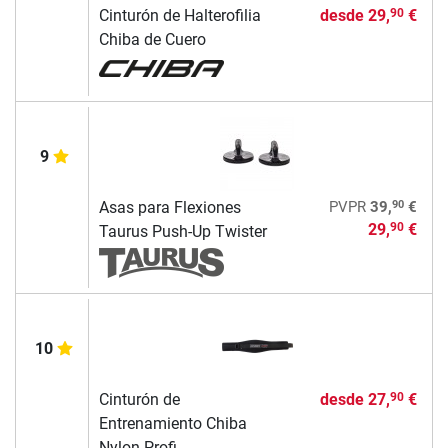
Cinturón de Halterofilia
desde
29,
€
90
Chiba de Cuero
9
90
Asas para Flexiones
PVPR
39,
€
29,
€
90
Taurus Push-Up Twister
10
Cinturón de
desde
27,
€
90
Entrenamiento Chiba
Nylon Profi