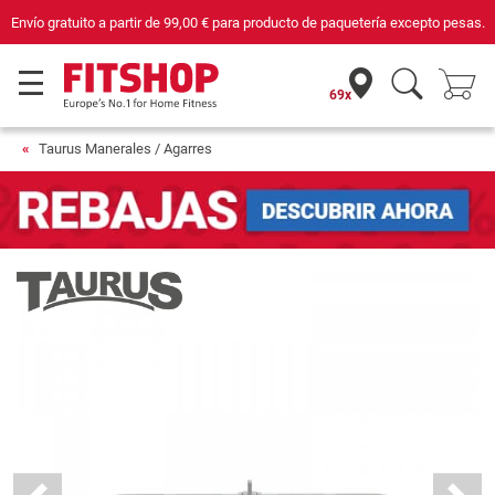
ía excepto pesas.
Compra con seguridad en Fitshop, comercio con sello de C
69x
Taurus Manerales / Agarres