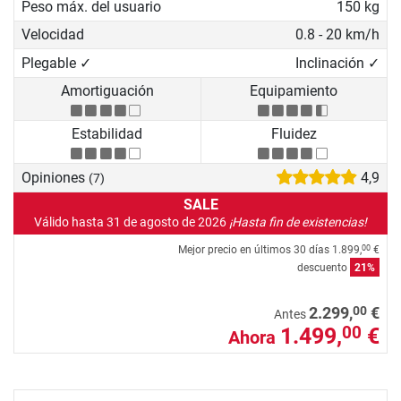
Peso máx. del usuario
150 kg
Velocidad
0.8 - 20 km/h
Plegable ✓
Inclinación ✓
Amortiguación
Equipamiento
Estabilidad
Fluidez
Opiniones
4,9
(7)
SALE
Válido hasta 31 de agosto de 2026
¡Hasta fin de existencias!
Mejor precio en últimos 30 días
1.899,
€
00
descuento
21%
00
2.299,
€
Antes
1.499,
€
00
Ahora