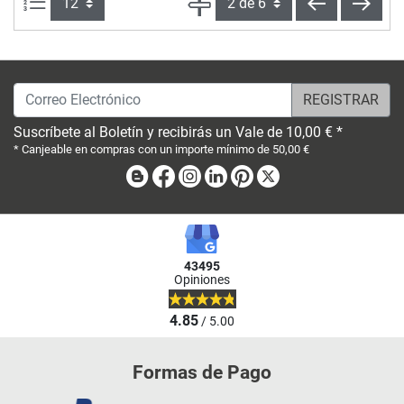
Artículos por página:
Página
volver
sigui
Correo Electrónico
Suscríbete al Boletín y recibirás un Vale de 10,00 € *
* Canjeable en compras con un importe mínimo de 50,00 €
Blog
Facebook
Instagram
Linkedin
Pinterest
X
43495
Opiniones
4.85
/ 5.00
Formas de Pago