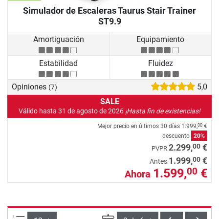
Simulador de Escaleras Taurus Stair Trainer
ST9.9
Amortiguación
Equipamiento
Estabilidad
Fluidez
Opiniones
5,0
(7)
SALE
Válido hasta 31 de agosto de 2026
¡Hasta fin de existencias!
Mejor precio en últimos 30 días
1.999,
€
00
descuento
20%
00
2.299,
€
PVPR
00
1.999,
€
Antes
1.599,
€
00
Ahora