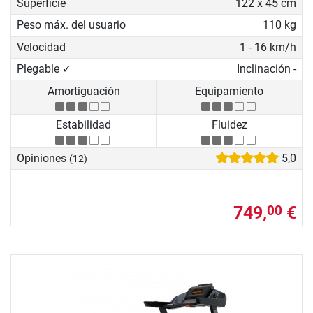
Superficie
122 x 45 cm
Peso máx. del usuario
110 kg
Velocidad
1 - 16 km/h
Plegable ✓
Inclinación -
Amortiguación
Equipamiento
Estabilidad
Fluidez
Opiniones
5,0
(12)
749,
€
00