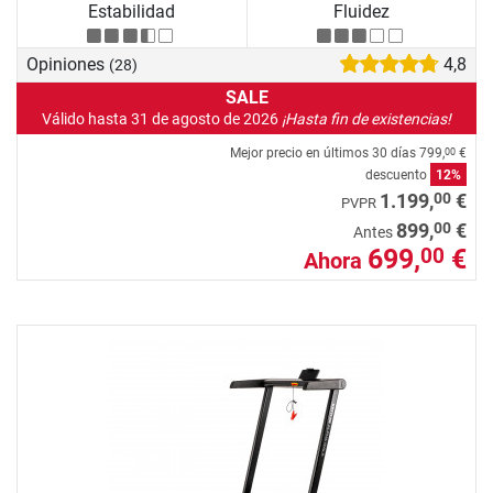
Estabilidad
Fluidez
Opiniones
4,8
(28)
SALE
Válido hasta 31 de agosto de 2026
¡Hasta fin de existencias!
Mejor precio en últimos 30 días
799,
€
00
descuento
12%
00
1.199,
€
PVPR
00
899,
€
Antes
699,
€
00
Ahora