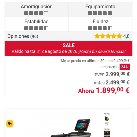
Amortiguación
Equipamiento
Estabilidad
Fluidez
Opiniones
4,8
(96)
SALE
Válido hasta 31 de agosto de 2026
¡Hasta fin de existencias!
Mejor precio en últimos 30 días
2.499,
€
00
descuento
24%
00
2.999,
€
PVPR
00
2.499,
€
Antes
1.899,
€
00
Ahora