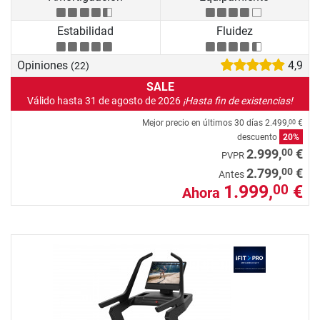
Estabilidad
Fluidez
Opiniones
4,9
(22)
SALE
Válido hasta 31 de agosto de 2026
¡Hasta fin de existencias!
Mejor precio en últimos 30 días
2.499,
€
00
descuento
20%
00
2.999,
€
PVPR
00
2.799,
€
Antes
1.999,
€
00
Ahora