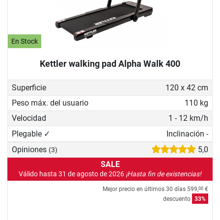
En Stock
Kettler walking pad Alpha Walk 400
Superficie
120 x 42 cm
Peso máx. del usuario
110 kg
Velocidad
1 - 12 km/h
Plegable ✓
Inclinación -
Opiniones
5,0
(3)
SALE
Válido hasta 31 de agosto de 2026
¡Hasta fin de existencias!
Mejor precio en últimos 30 días
599,
€
00
descuento
33%