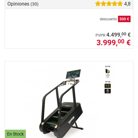
Opiniones
4,8
(30)
descuento
500 €
00
4.499,
€
PVPR
3.999,
€
00
En Stock