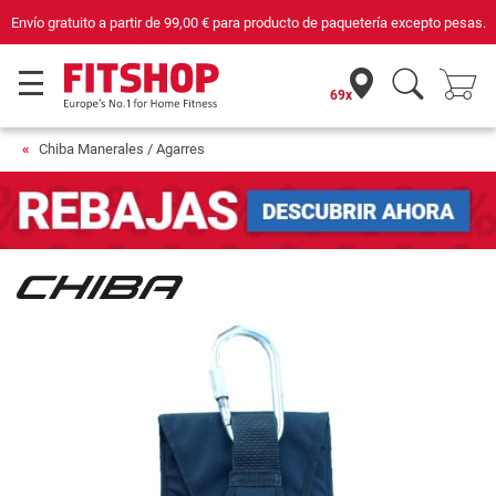
Envío gratuito a partir de
99,00 €
para producto de paquetería excepto pesas.
69x
Chiba Manerales / Agarres