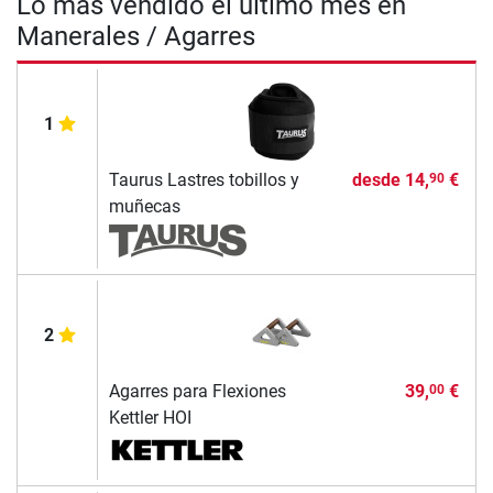
Lo más vendido el último mes en
Manerales / Agarres
1
Taurus Lastres tobillos y
desde
14,
€
90
muñecas
2
Agarres para Flexiones
39,
€
00
Kettler HOI