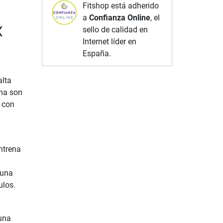
Fitshop está adherido
a
Confianza Online
, el
X
sello de calidad en
Internet líder en
España.
alta
ma son
 con
entrena
 una
ulos.
 una