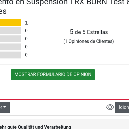
ento en Suspensión TRX BURN Test 
es
1
0
5
de 5 Estrellas
0
(1 Opiniones de Clientes)
0
0
MOSTRAR FORMULARIO DE OPINIÓN
r
Idio
ehr gute Qualität und Verarbeitung