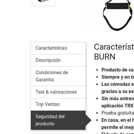
Caracterís
Características
BURN
Descripción
Producto de ca
Condiciones de
Siempre y en t
Garantía
Las cómodas 
gracias a su e
Test & valoraciones
Sin más entrena
Top Ventas
aplicación TRX
Prueba gratuita
Seguridad del
En casa, en el 
producto
permite el mej