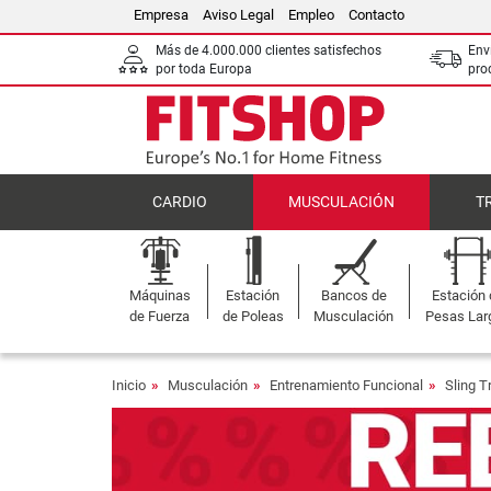
Empresa
Aviso Legal
Empleo
Contacto
Más de 4.000.000 clientes satisfechos
Env
por toda Europa
pro
CARDIO
MUSCULACIÓN
T
Máquinas
Estación
Bancos de
Estación
de Fuerza
de Poleas
Musculación
Pesas Lar
Inicio
Musculación
Entrenamiento Funcional
Sling T