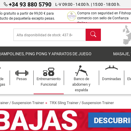
+34 93 880 5790
L-V 09:00 - 14:00 h. | 15:00 - 18:00 h.
Compra con seguridad en Fitshop
ío gratuito a partir de
99,00 €
para
comercio con sello de Confianza
ducto de paquetería excepto pesas.
Online.
Buscar
RAMPOLINES, PING PONG Y APARATOS DE JUEGO
MASAJE,
 de
Pesas
Entrenamiento
Banco de
Dominadas
El
gas
Funcional
abdomen y
espalda
rainer / Suspension Trainer
TRX Sling Trainer / Suspension Trainer