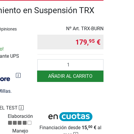
iento en Suspensión TRX
Nº Art.
TRX-BURN
Opiniones
179,
€
95
o!
iante UPS
Cantidad
AÑADIR AL CARRITO
illas.
EL TEST
Elaboración
Financiación desde
15,
€
al
00
Manejo