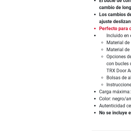
El bucle de co
cambio de longi
Los cambios de
ajuste deslizan
Perfecto para 
Incluido en 
Material de 
Material d
Opciones de
con bucles d
TRX Door An
Bolsas de a
Instruccion
Carga máxima:
Color: negro/am
Autenticidad ce
No se incluye e