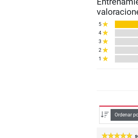
Entrenami
valoracion
5
4
3
2
1
Ordenar po
s