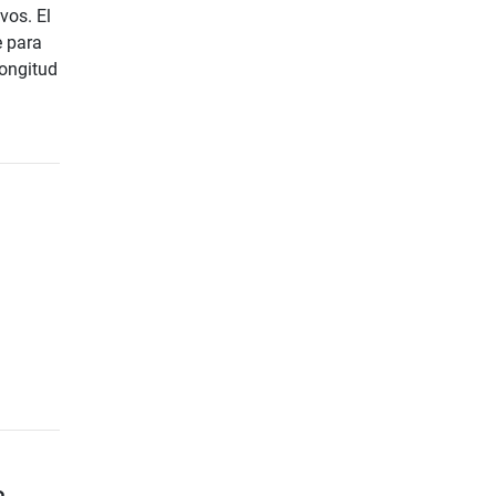
vos. El
e para
longitud