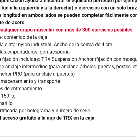
mpensación ayuda a encontrar el equilibrio perfecto (por ejemp
tud a la izquierda y a la derecha) o ejercicios con un solo bra
 longitud en ambos lados se pueden completar fácilmente co
te de acero
cualquier grupo muscular con más de 300 ejercicios posibles
el contenido de la caja:
la cinta: nylon industrial. Ancho de la correa de 4 cm
e las empuñaduras: gomaespuma
 fijación incluidas: TRX Suspension Anchor (fijación con mosq
e anclaje intermedios (para anclar a árboles, puertas, postes, etc
chor PRO (para anclaje a puertas)
lmacenamiento y transporte
es de entrenamiento
 159 kg
arillo
rtificada por holograma y número de serie.
l acceso gratuito a la app de TRX en la caja