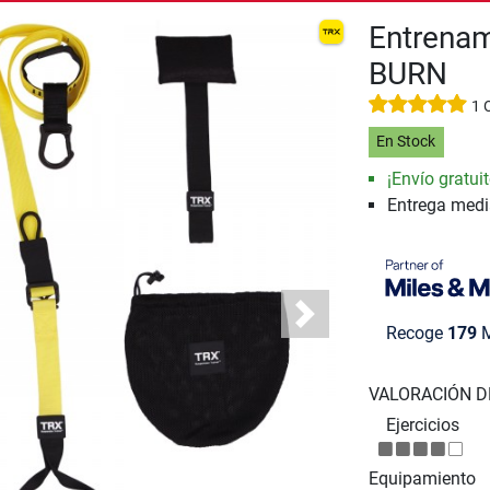
Entrenam
BURN
1 
En Stock
¡Envío gratuit
Entrega med
Next
Recoge
179
M
VALORACIÓN D
Ejercicios
Equipamiento