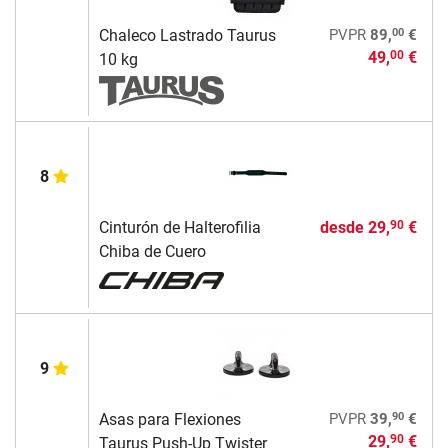
00
Chaleco Lastrado Taurus
PVPR
89,
€
49,
€
00
10 kg
8
Cinturón de Halterofilia
desde
29,
€
90
Chiba de Cuero
9
90
Asas para Flexiones
PVPR
39,
€
29,
€
90
Taurus Push-Up Twister