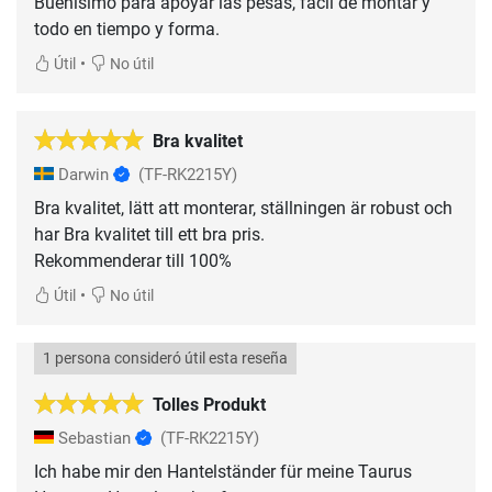
Buenisimo para apoyar las pesas, facil de montar y
todo en tiempo y forma.
•
Útil
No útil
Bra kvalitet
Darwin
(TF-RK2215Y)
Bra kvalitet, lätt att monterar, ställningen är robust och
har Bra kvalitet till ett bra pris.
Rekommenderar till 100%
•
Útil
No útil
1 persona consideró útil esta reseña
Tolles Produkt
Sebastian
(TF-RK2215Y)
Ich habe mir den Hantelständer für meine Taurus