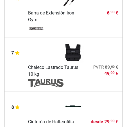
Barra de Extensión Iron
6,
€
90
Gym
7
00
Chaleco Lastrado Taurus
PVPR
89,
€
49,
€
00
10 kg
8
Cinturón de Halterofilia
desde
29,
€
90