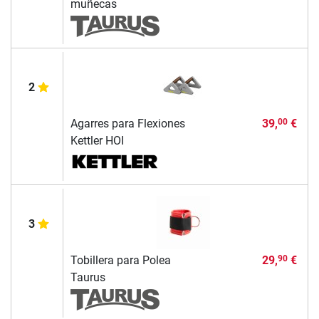
muñecas
2
Agarres para Flexiones
39,
€
00
Kettler HOI
3
Tobillera para Polea
29,
€
90
Taurus