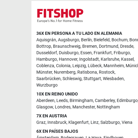
36X EN PERSONA A TU LADO EN ALEMANIA
Aquisgrán
,
Augsburgo
,
Berlín
,
Bielefeld
,
Bochum
,
Bon
Bottrop
,
Braunschweig
,
Bremen
,
Dortmund
,
Dresde
,
Dusseldorf
,
Duisburgo
,
Essen
,
Frankfurt
,
Friburgo
,
Hamburgo
,
Hannover
,
Ingolstadt
,
Karlsruhe
,
Kassel
,
Coblenza
,
Colonia
,
Leipzig
,
Lübeck
,
Mannheim
,
Múnic
Münster
,
Nuremberg
,
Ratisbona
,
Rostock
,
Saarbrücken
,
Schleswig
,
Stuttgart
,
Wiesbaden
,
Wurzburgo
10X EN REINO UNIDO
Aberdeen
,
Leeds
,
Birmingham
,
Camberley
,
Edimburgo
Glasgow
,
Londres
,
Manchester
,
Nottingham
7X EN AUSTRIA
Graz
,
Innsbruck
,
Klagenfurt
,
Linz
,
Salzburgo
,
Viena
6X EN PAÍSES BAJOS
Ámsterdam
,
Bodegraven
,
La Haya
,
Eindhoven
,