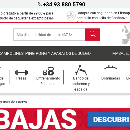
+34 93 880 5790
Compra con seguridad en Fitshop
ío gratuito a partir de
99,00 €
para
comercio con sello de Confianza
ducto de paquetería excepto pesas.
Online.
Buscar
RAMPOLINES, PING PONG Y APARATOS DE JUEGO
MASAJE,
 de
Pesas
Entrenamiento
Banco de
Dominadas
El
gas
Funcional
abdomen y
espalda
uinas de Fuerza