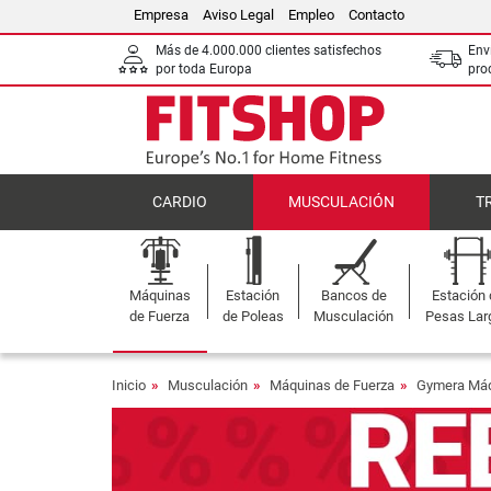
Empresa
Aviso Legal
Empleo
Contacto
Más de 4.000.000 clientes satisfechos
Env
por toda Europa
pro
CARDIO
MUSCULACIÓN
T
Máquinas
Estación
Bancos de
Estación
de Fuerza
de Poleas
Musculación
Pesas Lar
Inicio
Musculación
Máquinas de Fuerza
Gymera Máq